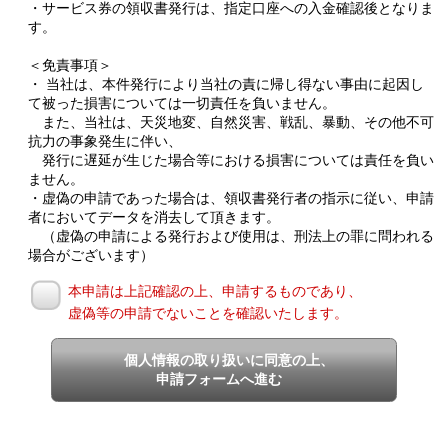
・サービス券の領収書発行は、指定口座への入金確認後となりま
す。
＜免責事項＞
・ 当社は、本件発行により当社の責に帰し得ない事由に起因し
て被った損害については一切責任を負いません。
また、当社は、天災地変、自然災害、戦乱、暴動、その他不可
抗力の事象発生に伴い、
発行に遅延が生じた場合等における損害については責任を負い
ません。
・虚偽の申請であった場合は、領収書発行者の指示に従い、申請
者においてデータを消去して頂きます。
（虚偽の申請による発行および使用は、刑法上の罪に問われる
場合がございます）
本申請は上記確認の上、申請するものであり、
虚偽等の申請でないことを確認いたします。
個人情報の取り扱いに同意の上、
申請フォームへ進む