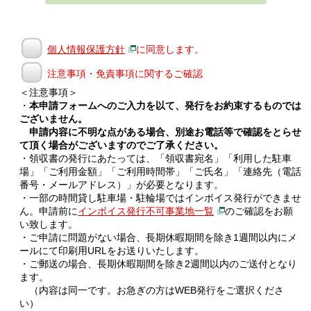
個人情報保護方針
に同意します。
注意事項・免責事項に関するご確認
＜注意事項＞
・
本申請フォームへのご入力を以て、発行をお約束するものでは
ございません。
申請内容に不明な点がある場合、別途お電話等で確認をとらせ
て頂く場合がございますのでご了承ください。
・領収書の発行にあたっては、「領収書宛名」「利用した駐車
場」「ご利用金額」「ご利用時間帯」「ご氏名」「連絡先（電話
番号・メールアドレス）」が必要となります。
・一部の時間貸し駐車場・駐輪場ではインボイス発行ができませ
ん。申請前に
インボイス発行不可事業地一覧
のご確認をお願
い致します。
・ご申請に問題がない場合、長期休暇期間を除き1週間以内にメ
ールにて印刷用URLをお送りいたします。
・ご郵送の場合、長期休暇期間を除き2週間以内のご送付となり
ます。
（内容は同一です。お急ぎの方はWEB発行をご選択くださ
い）