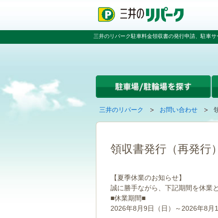
ペ
ペ
こ
ペ
ー
ー
こ
ー
ジ
ジ
か
ジ
の
内
ら
の
三井のリパーク駐車料金領収書の発行申請、駐車サ
先
を
本
先
頭
移
文
頭
で
動
で
へ
す
す
す
戻
る
る
た
め
の
現
の
三井のリパーク
お問い合わせ
リ
在
ペ
ン
の
ー
ク
ペ
ジ
で
ー
で
領収書発行（再発行
す
ジ
す
グ
は
ロ
【夏季休業のお知らせ】
ー
誠に勝手ながら、下記期間を休業
バ
■休業期間■
ル
ナ
2026年8月9日（日）～2026年8月
ビ