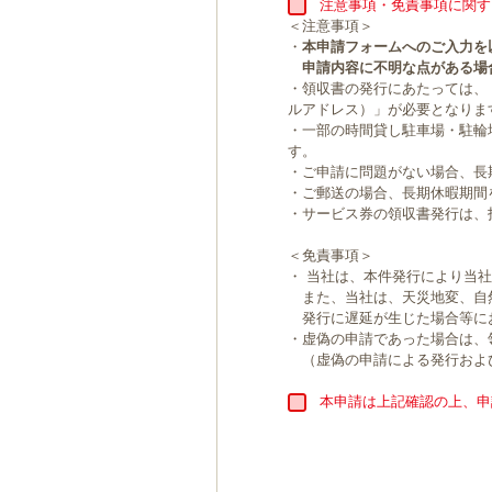
注意事項・免責事項に関す
＜注意事項＞
・
本申請フォームへのご入力を
申請内容に不明な点がある場
・領収書の発行にあたっては、
ルアドレス）」が必要となりま
・一部の時間貸し駐車場・駐輪
す。
・ご申請に問題がない場合、長
・ご郵送の場合、長期休暇期間
・サービス券の領収書発行は、
＜免責事項＞
・ 当社は、本件発行により当
また、当社は、天災地変、自
発行に遅延が生じた場合等に
・虚偽の申請であった場合は、
（虚偽の申請による発行およ
本申請は上記確認の上、申