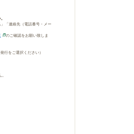
い。
名」「連絡先（電話番号・メー
覧
のご確認をお願い致しま
B発行をご選択ください）
ん。