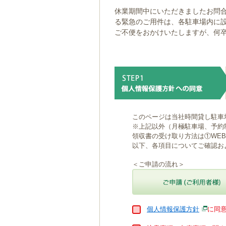
ゲ
休業期間中にいただきましたお問合
ー
る緊急のご用件は、各駐車場内に
シ
ご不便をおかけいたしますが、何
ョ
ン
へ
移
動
し
ま
す
本
このページは当社時間貸し駐車
文
※上記以外（月極駐車場、予約
へ
領収書の受け取り方法は①WE
移
以下、各項目についてご確認お
動
し
＜ご申請の流れ＞
ま
す
個人情報保護方針
に同