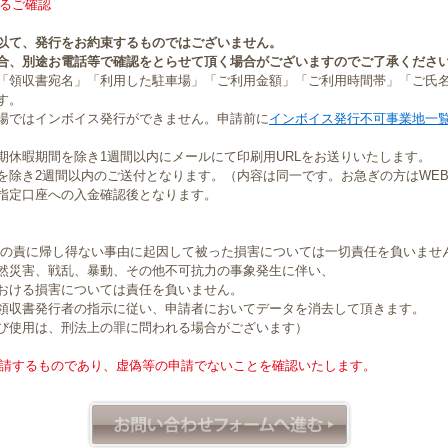
るご確認
以て、発行をお約束するものではございません。
合、別途お電話等で確認をとらせて頂く場合がございますのでご了承くださ
「領収書宛名」「利用した駐車場」「ご利用金額」「ご利用時間帯」「ご氏
す。
場ではインボイス発行ができません。申請前に
インボイス発行不可事業地一
期休暇期間を除き1週間以内にメールにて印刷用URLをお送りいたします。
を除き2週間以内のご送付となります。（内容は同一です。お急ぎの方はWE
指定口座への入金確認後となります。
社の責に帰し得ない事由に起因して被った損害については一切責任を負いませ
然災害、戦乱、暴動、その他不可抗力の事象発生に伴い、
おける損害については責任を負いません。
領収書発行者の指示に従い、申請者においてデータを消去して頂きます。
び使用は、刑法上の罪に問われる場合がございます）
請するものであり、虚偽等の申請でないことを確認いたします。