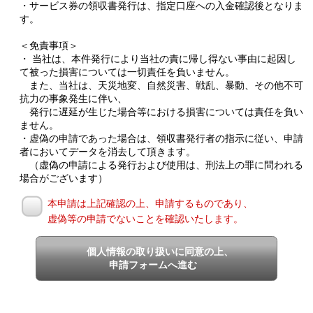
・サービス券の領収書発行は、指定口座への入金確認後となりま
す。
＜免責事項＞
・ 当社は、本件発行により当社の責に帰し得ない事由に起因し
て被った損害については一切責任を負いません。
また、当社は、天災地変、自然災害、戦乱、暴動、その他不可
抗力の事象発生に伴い、
発行に遅延が生じた場合等における損害については責任を負い
ません。
・虚偽の申請であった場合は、領収書発行者の指示に従い、申請
者においてデータを消去して頂きます。
（虚偽の申請による発行および使用は、刑法上の罪に問われる
場合がございます）
本申請は上記確認の上、申請するものであり、
虚偽等の申請でないことを確認いたします。
個人情報の取り扱いに同意の上、
申請フォームへ進む