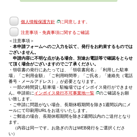
個人情報保護方針
に同意します。
注意事項・免責事項に関するご確認
＜注意事項＞
・
本申請フォームへのご入力を以て、発行をお約束するものでは
ございません。
申請内容に不明な点がある場合、別途お電話等で確認をとらせ
て頂く場合がございますのでご了承ください。
・領収書の発行にあたっては、「領収書宛名」「利用した駐車
場」「ご利用金額」「ご利用時間帯」「ご氏名」「連絡先（電話
番号・メールアドレス）」が必要となります。
・一部の時間貸し駐車場・駐輪場ではインボイス発行ができませ
ん。申請前に
インボイス発行不可事業地一覧
のご確認をお願
い致します。
・ご申請に問題がない場合、長期休暇期間を除き1週間以内にメ
ールにて印刷用URLをお送りいたします。
・ご郵送の場合、長期休暇期間を除き2週間以内のご送付となり
ます。
（内容は同一です。お急ぎの方はWEB発行をご選択くださ
い）