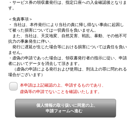
・サービス券の領収書発行は、指定口座への入金確認後となりま
す。
＜免責事項＞
・ 当社は、本件発行により当社の責に帰し得ない事由に起因し
て被った損害については一切責任を負いません。
また、当社は、天災地変、自然災害、戦乱、暴動、その他不可
抗力の事象発生に伴い、
発行に遅延が生じた場合等における損害については責任を負い
ません。
・虚偽の申請であった場合は、領収書発行者の指示に従い、申請
者においてデータを消去して頂きます。
（虚偽の申請による発行および使用は、刑法上の罪に問われる
場合がございます）
本申請は上記確認の上、申請するものであり、
虚偽等の申請でないことを確認いたします。
個人情報の取り扱いに同意の上、
申請フォームへ進む