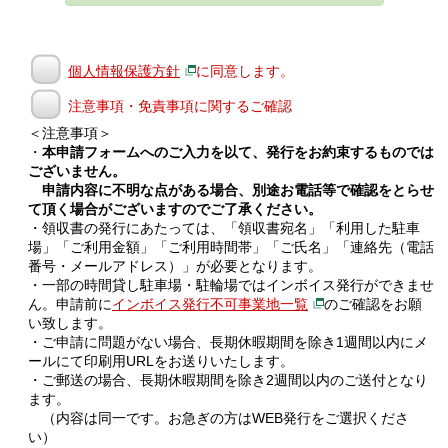
個人情報保護方針
に同意します。
注意事項・免責事項に関するご確認
＜注意事項＞
・
本申請フォームへのご入力を以て、発行をお約束するものでは
ございません。
申請内容に不明な点がある場合、別途お電話等で確認をとらせ
て頂く場合がございますのでご了承ください。
・領収書の発行にあたっては、「領収書宛名」「利用した駐車
場」「ご利用金額」「ご利用時間帯」「ご氏名」「連絡先（電話
番号・メールアドレス）」が必要となります。
・一部の時間貸し駐車場・駐輪場ではインボイス発行ができませ
ん。申請前に
インボイス発行不可事業地一覧
のご確認をお願
い致します。
・ご申請に問題がない場合、長期休暇期間を除き1週間以内にメ
ールにて印刷用URLをお送りいたします。
・ご郵送の場合、長期休暇期間を除き2週間以内のご送付となり
ます。
（内容は同一です。お急ぎの方はWEB発行をご選択くださ
い）