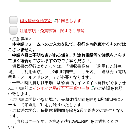
個人情報保護方針
に同意します。
注意事項・免責事項に関するご確認
＜注意事項＞
・
本申請フォームへのご入力を以て、発行をお約束するものでは
ございません。
申請内容に不明な点がある場合、別途お電話等で確認をとらせ
て頂く場合がございますのでご了承ください。
・領収書の発行にあたっては、「領収書宛名」「利用した駐車
場」「ご利用金額」「ご利用時間帯」「ご氏名」「連絡先（電話
番号・メールアドレス）」が必要となります。
・一部の時間貸し駐車場・駐輪場ではインボイス発行ができませ
ん。申請前に
インボイス発行不可事業地一覧
のご確認をお願
い致します。
・ご申請に問題がない場合、長期休暇期間を除き1週間以内にメ
ールにて印刷用URLをお送りいたします。
・ご郵送の場合、長期休暇期間を除き2週間以内のご送付となり
ます。
（内容は同一です。お急ぎの方はWEB発行をご選択くださ
い）