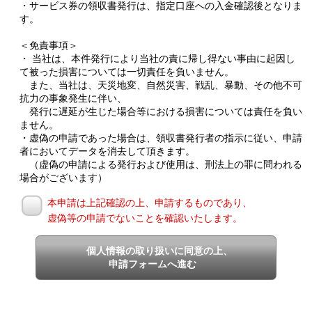
・サービス券の領収書発行は、指定口座への入金確認後となりま
す。
＜免責事項＞
・ 当社は、本件発行により当社の責に帰し得ない事由に起因し
て被った損害については一切責任を負いません。
また、当社は、天災地変、自然災害、戦乱、暴動、その他不可
抗力の事象発生に伴い、
発行に遅延が生じた場合等における損害については責任を負い
ません。
・虚偽の申請であった場合は、領収書発行者の指示に従い、申請
者においてデータを消去して頂きます。
（虚偽の申請による発行および使用は、刑法上の罪に問われる
場合がございます）
本申請は上記確認の上、申請するものであり、
虚偽等の申請でないことを確認いたします。
個人情報の取り扱いに同意の上、
申請フォームへ進む