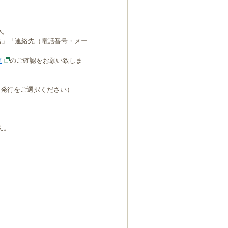
い。
名」「連絡先（電話番号・メー
覧
のご確認をお願い致しま
B発行をご選択ください）
ん。