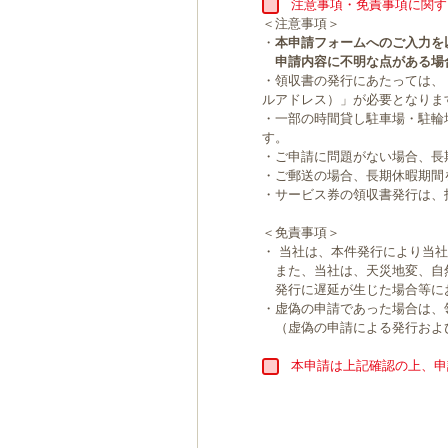
注意事項・免責事項に関す
＜注意事項＞
・
本申請フォームへのご入力を
申請内容に不明な点がある場
・領収書の発行にあたっては、
ルアドレス）」が必要となりま
・一部の時間貸し駐車場・駐輪
す。
・ご申請に問題がない場合、長
・ご郵送の場合、長期休暇期間
・サービス券の領収書発行は、
＜免責事項＞
・ 当社は、本件発行により当
また、当社は、天災地変、自
発行に遅延が生じた場合等に
・虚偽の申請であった場合は、
（虚偽の申請による発行およ
本申請は上記確認の上、申