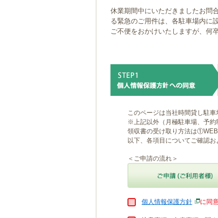
ゲ
休業期間中にいただきましたお問合
ー
る緊急のご用件は、各駐車場内に
シ
ご不便をおかけいたしますが、何
ョ
ン
へ
移
動
し
ま
す
本
このページは当社時間貸し駐車
文
※上記以外（月極駐車場、予約
へ
領収書の受け取り方法は①WE
移
以下、各項目についてご確認お
動
し
＜ご申請の流れ＞
ま
す
個人情報保護方針
に同