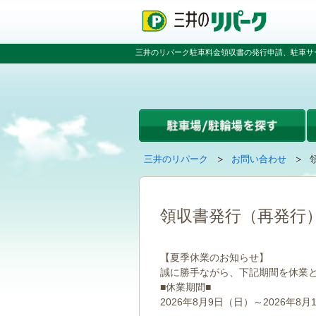
ペ
ペ
こ
ペ
ー
ー
こ
ー
ジ
ジ
か
ジ
の
内
ら
の
三井のリパーク駐車料金領収書の発行申請、駐車サ
先
を
本
先
頭
移
文
頭
で
動
で
へ
す
す
す
戻
る
る
た
め
の
現
の
三井のリパーク
お問い合わせ
リ
在
ペ
ン
の
ー
ク
ペ
ジ
で
ー
で
領収書発行（再発行
す
ジ
す
グ
は
ロ
【夏季休業のお知らせ】
ー
誠に勝手ながら、下記期間を休業
バ
■休業期間■
ル
ナ
2026年8月9日（日）～2026年8月
ビ