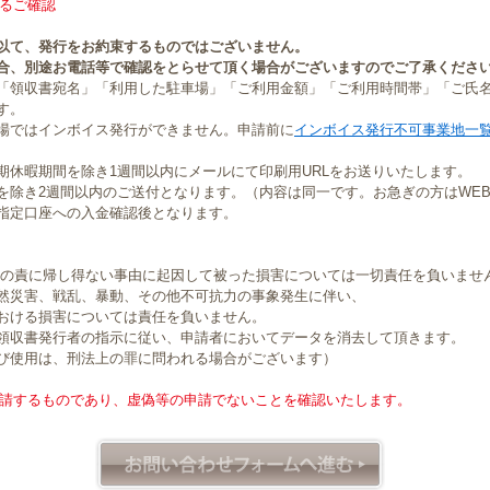
るご確認
以て、発行をお約束するものではございません。
合、別途お電話等で確認をとらせて頂く場合がございますのでご了承くださ
「領収書宛名」「利用した駐車場」「ご利用金額」「ご利用時間帯」「ご氏
す。
場ではインボイス発行ができません。申請前に
インボイス発行不可事業地一
期休暇期間を除き1週間以内にメールにて印刷用URLをお送りいたします。
を除き2週間以内のご送付となります。（内容は同一です。お急ぎの方はWE
指定口座への入金確認後となります。
社の責に帰し得ない事由に起因して被った損害については一切責任を負いませ
然災害、戦乱、暴動、その他不可抗力の事象発生に伴い、
おける損害については責任を負いません。
領収書発行者の指示に従い、申請者においてデータを消去して頂きます。
び使用は、刑法上の罪に問われる場合がございます）
請するものであり、虚偽等の申請でないことを確認いたします。