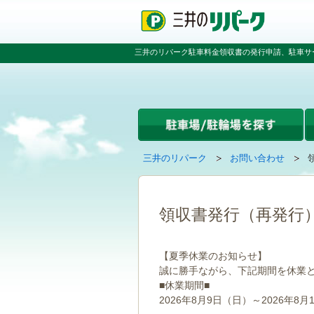
ペ
ペ
こ
ペ
ー
ー
こ
ー
ジ
ジ
か
ジ
の
内
ら
の
三井のリパーク駐車料金領収書の発行申請、駐車サ
先
を
本
先
頭
移
文
頭
で
動
で
へ
す
す
す
戻
る
る
た
め
の
現
の
三井のリパーク
お問い合わせ
リ
在
ペ
ン
の
ー
ク
ペ
ジ
で
ー
で
領収書発行（再発行
す
ジ
す
グ
は
ロ
【夏季休業のお知らせ】
ー
誠に勝手ながら、下記期間を休業
バ
■休業期間■
ル
ナ
2026年8月9日（日）～2026年8月
ビ