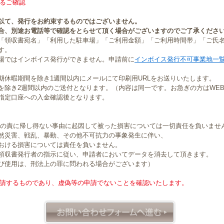
るご確認
以て、発行をお約束するものではございません。
合、別途お電話等で確認をとらせて頂く場合がございますのでご了承くださ
「領収書宛名」「利用した駐車場」「ご利用金額」「ご利用時間帯」「ご氏
す。
場ではインボイス発行ができません。申請前に
インボイス発行不可事業地一
期休暇期間を除き1週間以内にメールにて印刷用URLをお送りいたします。
を除き2週間以内のご送付となります。（内容は同一です。お急ぎの方はWE
指定口座への入金確認後となります。
社の責に帰し得ない事由に起因して被った損害については一切責任を負いませ
然災害、戦乱、暴動、その他不可抗力の事象発生に伴い、
おける損害については責任を負いません。
領収書発行者の指示に従い、申請者においてデータを消去して頂きます。
び使用は、刑法上の罪に問われる場合がございます）
請するものであり、虚偽等の申請でないことを確認いたします。