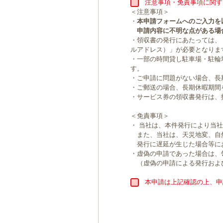
注意事項・免責事項に関す
＜注意事項＞
・
本申請フォームへのご入力を
申請内容に不明な点がある場
・領収書の発行にあたっては、
ルアドレス）」が必要となりま
・一部の時間貸し駐車場・駐輪
す。
・ご申請に問題がない場合、長
・ご郵送の場合、長期休暇期間
・サービス券の領収書発行は、
＜免責事項＞
・ 当社は、本件発行により当
また、当社は、天災地変、自
発行に遅延が生じた場合等に
・虚偽の申請であった場合は、
（虚偽の申請による発行およ
本申請は上記確認の上、申