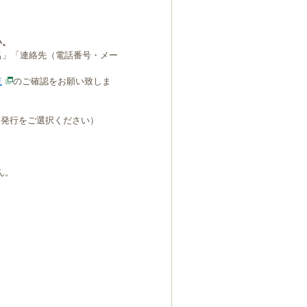
い。
名」「連絡先（電話番号・メー
覧
のご確認をお願い致しま
B発行をご選択ください）
ん。