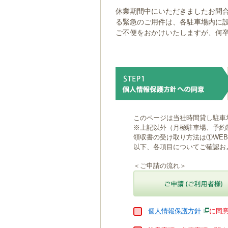
ゲ
休業期間中にいただきましたお問合
ー
る緊急のご用件は、各駐車場内に
シ
ご不便をおかけいたしますが、何
ョ
ン
へ
移
動
し
ま
す
本
このページは当社時間貸し駐車
文
※上記以外（月極駐車場、予約
へ
領収書の受け取り方法は①WE
移
以下、各項目についてご確認お
動
し
＜ご申請の流れ＞
ま
す
個人情報保護方針
に同