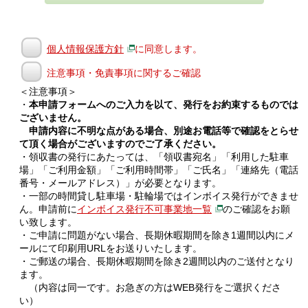
個人情報保護方針
に同意します。
注意事項・免責事項に関するご確認
＜注意事項＞
・
本申請フォームへのご入力を以て、発行をお約束するものでは
ございません。
申請内容に不明な点がある場合、別途お電話等で確認をとらせ
て頂く場合がございますのでご了承ください。
・領収書の発行にあたっては、「領収書宛名」「利用した駐車
場」「ご利用金額」「ご利用時間帯」「ご氏名」「連絡先（電話
番号・メールアドレス）」が必要となります。
・一部の時間貸し駐車場・駐輪場ではインボイス発行ができませ
ん。申請前に
インボイス発行不可事業地一覧
のご確認をお願
い致します。
・ご申請に問題がない場合、長期休暇期間を除き1週間以内にメ
ールにて印刷用URLをお送りいたします。
・ご郵送の場合、長期休暇期間を除き2週間以内のご送付となり
ます。
（内容は同一です。お急ぎの方はWEB発行をご選択くださ
い）