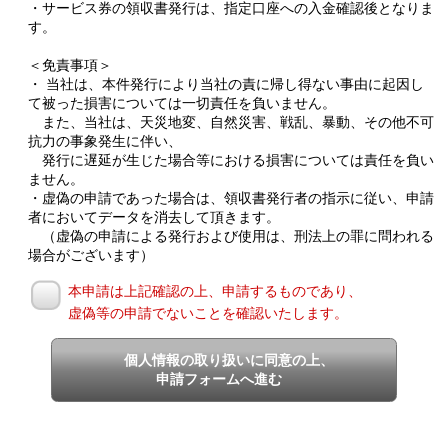
・サービス券の領収書発行は、指定口座への入金確認後となりま
す。
＜免責事項＞
・ 当社は、本件発行により当社の責に帰し得ない事由に起因し
て被った損害については一切責任を負いません。
また、当社は、天災地変、自然災害、戦乱、暴動、その他不可
抗力の事象発生に伴い、
発行に遅延が生じた場合等における損害については責任を負い
ません。
・虚偽の申請であった場合は、領収書発行者の指示に従い、申請
者においてデータを消去して頂きます。
（虚偽の申請による発行および使用は、刑法上の罪に問われる
場合がございます）
本申請は上記確認の上、申請するものであり、
虚偽等の申請でないことを確認いたします。
個人情報の取り扱いに同意の上、
申請フォームへ進む