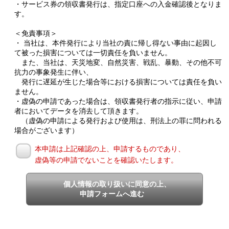
・サービス券の領収書発行は、指定口座への入金確認後となりま
す。
＜免責事項＞
・ 当社は、本件発行により当社の責に帰し得ない事由に起因し
て被った損害については一切責任を負いません。
また、当社は、天災地変、自然災害、戦乱、暴動、その他不可
抗力の事象発生に伴い、
発行に遅延が生じた場合等における損害については責任を負い
ません。
・虚偽の申請であった場合は、領収書発行者の指示に従い、申請
者においてデータを消去して頂きます。
（虚偽の申請による発行および使用は、刑法上の罪に問われる
場合がございます）
本申請は上記確認の上、申請するものであり、
虚偽等の申請でないことを確認いたします。
個人情報の取り扱いに同意の上、
申請フォームへ進む