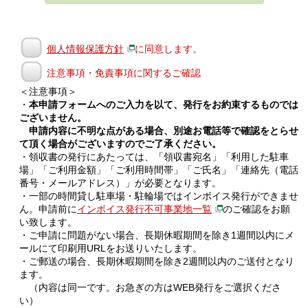
個人情報保護方針
に同意します。
注意事項・免責事項に関するご確認
＜注意事項＞
・
本申請フォームへのご入力を以て、発行をお約束するものでは
ございません。
申請内容に不明な点がある場合、別途お電話等で確認をとらせ
て頂く場合がございますのでご了承ください。
・領収書の発行にあたっては、「領収書宛名」「利用した駐車
場」「ご利用金額」「ご利用時間帯」「ご氏名」「連絡先（電話
番号・メールアドレス）」が必要となります。
・一部の時間貸し駐車場・駐輪場ではインボイス発行ができませ
ん。申請前に
インボイス発行不可事業地一覧
のご確認をお願
い致します。
・ご申請に問題がない場合、長期休暇期間を除き1週間以内にメ
ールにて印刷用URLをお送りいたします。
・ご郵送の場合、長期休暇期間を除き2週間以内のご送付となり
ます。
（内容は同一です。お急ぎの方はWEB発行をご選択くださ
い）