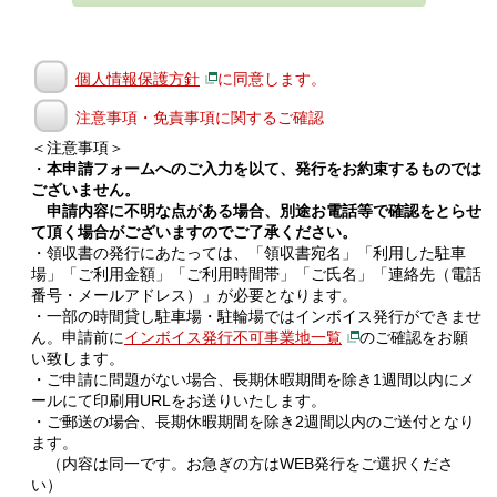
個人情報保護方針
に同意します。
注意事項・免責事項に関するご確認
＜注意事項＞
・
本申請フォームへのご入力を以て、発行をお約束するものでは
ございません。
申請内容に不明な点がある場合、別途お電話等で確認をとらせ
て頂く場合がございますのでご了承ください。
・領収書の発行にあたっては、「領収書宛名」「利用した駐車
場」「ご利用金額」「ご利用時間帯」「ご氏名」「連絡先（電話
番号・メールアドレス）」が必要となります。
・一部の時間貸し駐車場・駐輪場ではインボイス発行ができませ
ん。申請前に
インボイス発行不可事業地一覧
のご確認をお願
い致します。
・ご申請に問題がない場合、長期休暇期間を除き1週間以内にメ
ールにて印刷用URLをお送りいたします。
・ご郵送の場合、長期休暇期間を除き2週間以内のご送付となり
ます。
（内容は同一です。お急ぎの方はWEB発行をご選択くださ
い）