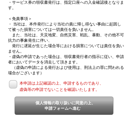
・サービス券の領収書発行は、指定口座への入金確認後となりま
す。
＜免責事項＞
・ 当社は、本件発行により当社の責に帰し得ない事由に起因し
て被った損害については一切責任を負いません。
また、当社は、天災地変、自然災害、戦乱、暴動、その他不可
抗力の事象発生に伴い、
発行に遅延が生じた場合等における損害については責任を負い
ません。
・虚偽の申請であった場合は、領収書発行者の指示に従い、申請
者においてデータを消去して頂きます。
（虚偽の申請による発行および使用は、刑法上の罪に問われる
場合がございます）
本申請は上記確認の上、申請するものであり、
虚偽等の申請でないことを確認いたします。
個人情報の取り扱いに同意の上、
申請フォームへ進む