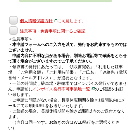
個人情報保護方針
に同意します。
注意事項・免責事項に関するご確認
＜注意事項＞
・
本申請フォームへのご入力を以て、発行をお約束するものでは
ございません。
申請内容に不明な点がある場合、別途お電話等で確認をとらせ
て頂く場合がございますのでご了承ください。
・領収書の発行にあたっては、「領収書宛名」「利用した駐車
場」「ご利用金額」「ご利用時間帯」「ご氏名」「連絡先（電話
番号・メールアドレス）」が必要となります。
・一部の時間貸し駐車場・駐輪場ではインボイス発行ができませ
ん。申請前に
インボイス発行不可事業地一覧
のご確認をお願
い致します。
・ご申請に問題がない場合、長期休暇期間を除き1週間以内にメ
ールにて印刷用URLをお送りいたします。
・ご郵送の場合、長期休暇期間を除き2週間以内のご送付となり
ます。
（内容は同一です。お急ぎの方はWEB発行をご選択くださ
い）