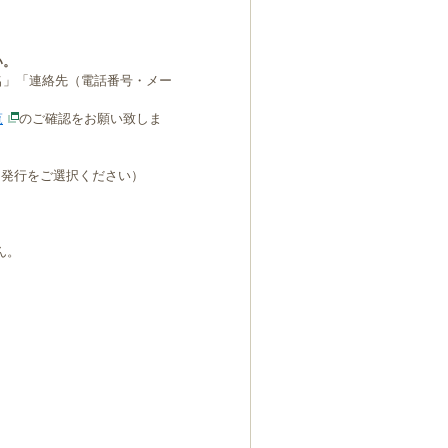
い。
名」「連絡先（電話番号・メー
覧
のご確認をお願い致しま
B発行をご選択ください）
ん。