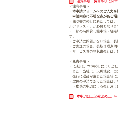
注意事項・免責事項に関す
＜注意事項＞
・
本申請フォームへのご入力を
申請内容に不明な点がある場
・領収書の発行にあたっては、
ルアドレス）」が必要となりま
・一部の時間貸し駐車場・駐輪
す。
・ご申請に問題がない場合、長
・ご郵送の場合、長期休暇期間
・サービス券の領収書発行は、
＜免責事項＞
・ 当社は、本件発行により当
また、当社は、天災地変、自
発行に遅延が生じた場合等に
・虚偽の申請であった場合は、
（虚偽の申請による発行およ
本申請は上記確認の上、申