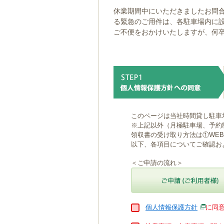
ゲ
休業期間中にいただきましたお問合
ー
る緊急のご用件は、各駐車場内に
シ
ご不便をおかけいたしますが、何
ョ
ン
へ
移
動
し
ま
す
本
このページは当社時間貸し駐車
文
※上記以外（月極駐車場、予約
へ
領収書の受け取り方法は①WE
移
以下、各項目についてご確認お
動
し
＜ご申請の流れ＞
ま
す
個人情報保護方針
に同