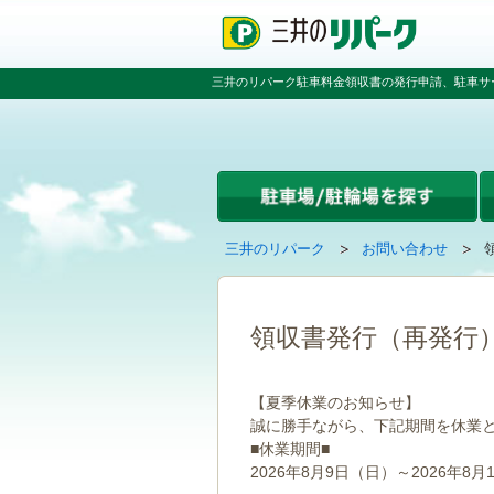
ペ
ペ
こ
ペ
ー
ー
こ
ー
ジ
ジ
か
ジ
の
内
ら
の
三井のリパーク駐車料金領収書の発行申請、駐車サ
先
を
本
先
頭
移
文
頭
で
動
で
へ
す
す
す
戻
る
る
た
め
の
現
の
三井のリパーク
お問い合わせ
リ
在
ペ
ン
の
ー
ク
ペ
ジ
で
ー
で
領収書発行（再発行
す
ジ
す
グ
は
ロ
【夏季休業のお知らせ】
ー
誠に勝手ながら、下記期間を休業
バ
■休業期間■
ル
ナ
2026年8月9日（日）～2026年8月
ビ