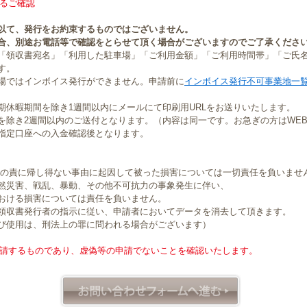
るご確認
以て、発行をお約束するものではございません。
合、別途お電話等で確認をとらせて頂く場合がございますのでご了承くださ
「領収書宛名」「利用した駐車場」「ご利用金額」「ご利用時間帯」「ご氏
す。
場ではインボイス発行ができません。申請前に
インボイス発行不可事業地一
期休暇期間を除き1週間以内にメールにて印刷用URLをお送りいたします。
を除き2週間以内のご送付となります。（内容は同一です。お急ぎの方はWE
指定口座への入金確認後となります。
社の責に帰し得ない事由に起因して被った損害については一切責任を負いませ
然災害、戦乱、暴動、その他不可抗力の事象発生に伴い、
おける損害については責任を負いません。
領収書発行者の指示に従い、申請者においてデータを消去して頂きます。
び使用は、刑法上の罪に問われる場合がございます）
請するものであり、虚偽等の申請でないことを確認いたします。