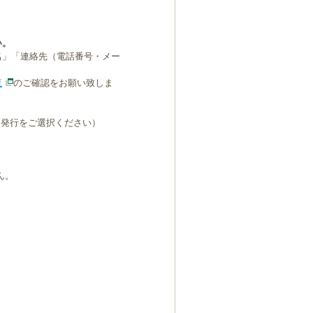
い。
名」「連絡先（電話番号・メー
覧
のご確認をお願い致しま
B発行をご選択ください）
ん。