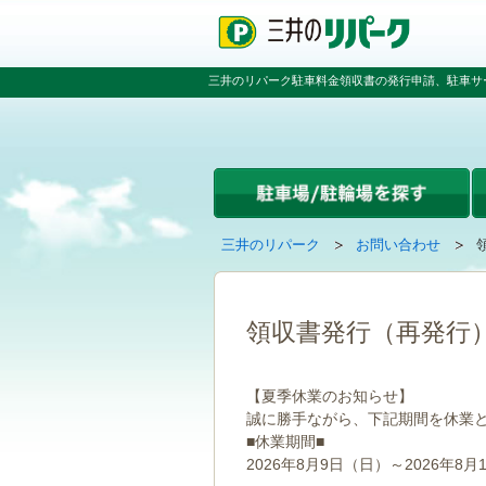
ペ
ペ
こ
ペ
ー
ー
こ
ー
ジ
ジ
か
ジ
の
内
ら
の
三井のリパーク駐車料金領収書の発行申請、駐車サ
先
を
本
先
頭
移
文
頭
で
動
で
へ
す
す
す
戻
る
る
た
め
の
現
の
三井のリパーク
お問い合わせ
リ
在
ペ
ン
の
ー
ク
ペ
ジ
で
ー
で
領収書発行（再発行
す
ジ
す
グ
は
ロ
【夏季休業のお知らせ】
ー
誠に勝手ながら、下記期間を休業
バ
■休業期間■
ル
ナ
2026年8月9日（日）～2026年8月
ビ