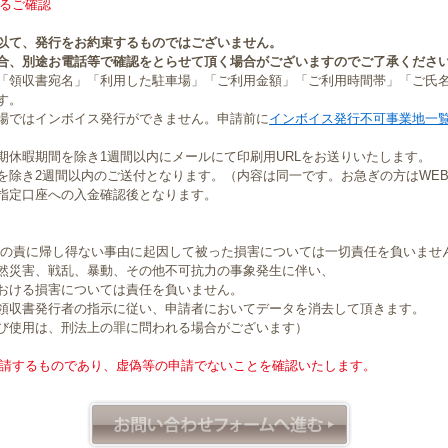
るご確認
以て、発行をお約束するものではございません。
合、別途お電話等で確認をとらせて頂く場合がございますのでご了承くださ
「領収書宛名」「利用した駐車場」「ご利用金額」「ご利用時間帯」「ご氏
す。
場ではインボイス発行ができません。申請前に
インボイス発行不可事業地一
期休暇期間を除き1週間以内にメールにて印刷用URLをお送りいたします。
を除き2週間以内のご送付となります。（内容は同一です。お急ぎの方はWE
指定口座への入金確認後となります。
社の責に帰し得ない事由に起因して被った損害については一切責任を負いませ
然災害、戦乱、暴動、その他不可抗力の事象発生に伴い、
おける損害については責任を負いません。
領収書発行者の指示に従い、申請者においてデータを消去して頂きます。
び使用は、刑法上の罪に問われる場合がございます）
請するものであり、虚偽等の申請でないことを確認いたします。