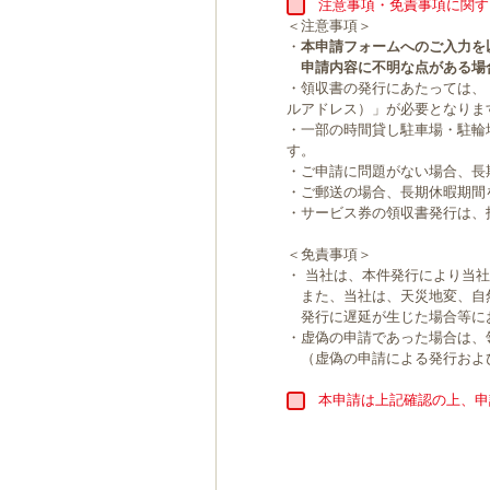
注意事項・免責事項に関す
＜注意事項＞
・
本申請フォームへのご入力を
申請内容に不明な点がある場
・領収書の発行にあたっては、
ルアドレス）」が必要となりま
・一部の時間貸し駐車場・駐輪
す。
・ご申請に問題がない場合、長
・ご郵送の場合、長期休暇期間
・サービス券の領収書発行は、
＜免責事項＞
・ 当社は、本件発行により当
また、当社は、天災地変、自
発行に遅延が生じた場合等に
・虚偽の申請であった場合は、
（虚偽の申請による発行およ
本申請は上記確認の上、申