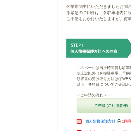
ゲ
休業期間中にいただきましたお問合
ー
る緊急のご用件は、各駐車場内に
シ
ご不便をおかけいたしますが、何
ョ
ン
へ
移
動
し
ま
す
本
このページは当社時間貸し駐車
文
※上記以外（月極駐車場、予約
へ
領収書の受け取り方法は①WE
移
以下、各項目についてご確認お
動
し
＜ご申請の流れ＞
ま
す
個人情報保護方針
に同