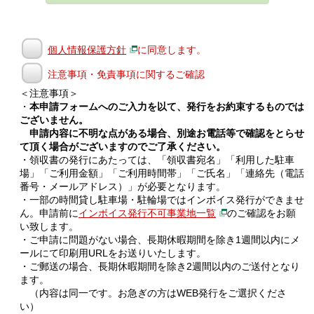
個人情報保護方針
に同意します。
注意事項・免責事項に関するご確認
＜注意事項＞
・
本申請フォームへのご入力を以て、発行をお約束するものでは
ございません。
申請内容に不明な点がある場合、別途お電話等で確認をとらせ
て頂く場合がございますのでご了承ください。
・領収書の発行にあたっては、「領収書宛名」「利用した駐車
場」「ご利用金額」「ご利用時間帯」「ご氏名」「連絡先（電話
番号・メールアドレス）」が必要となります。
・一部の時間貸し駐車場・駐輪場ではインボイス発行ができませ
ん。申請前に
インボイス発行不可事業地一覧
のご確認をお願
い致します。
・ご申請に問題がない場合、長期休暇期間を除き1週間以内にメ
ールにて印刷用URLをお送りいたします。
・ご郵送の場合、長期休暇期間を除き2週間以内のご送付となり
ます。
（内容は同一です。お急ぎの方はWEB発行をご選択くださ
い）