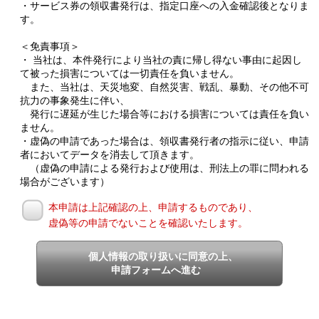
・サービス券の領収書発行は、指定口座への入金確認後となりま
す。
＜免責事項＞
・ 当社は、本件発行により当社の責に帰し得ない事由に起因し
て被った損害については一切責任を負いません。
また、当社は、天災地変、自然災害、戦乱、暴動、その他不可
抗力の事象発生に伴い、
発行に遅延が生じた場合等における損害については責任を負い
ません。
・虚偽の申請であった場合は、領収書発行者の指示に従い、申請
者においてデータを消去して頂きます。
（虚偽の申請による発行および使用は、刑法上の罪に問われる
場合がございます）
本申請は上記確認の上、申請するものであり、
虚偽等の申請でないことを確認いたします。
個人情報の取り扱いに同意の上、
申請フォームへ進む