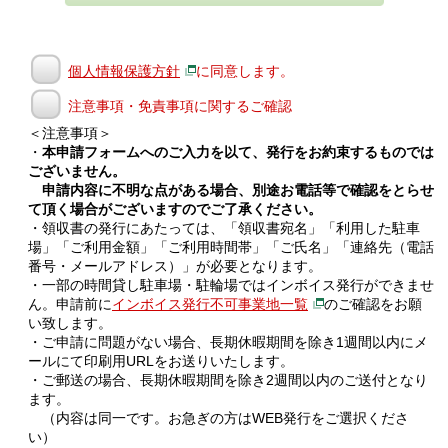
個人情報保護方針
に同意します。
注意事項・免責事項に関するご確認
＜注意事項＞
・
本申請フォームへのご入力を以て、発行をお約束するものでは
ございません。
申請内容に不明な点がある場合、別途お電話等で確認をとらせ
て頂く場合がございますのでご了承ください。
・領収書の発行にあたっては、「領収書宛名」「利用した駐車
場」「ご利用金額」「ご利用時間帯」「ご氏名」「連絡先（電話
番号・メールアドレス）」が必要となります。
・一部の時間貸し駐車場・駐輪場ではインボイス発行ができませ
ん。申請前に
インボイス発行不可事業地一覧
のご確認をお願
い致します。
・ご申請に問題がない場合、長期休暇期間を除き1週間以内にメ
ールにて印刷用URLをお送りいたします。
・ご郵送の場合、長期休暇期間を除き2週間以内のご送付となり
ます。
（内容は同一です。お急ぎの方はWEB発行をご選択くださ
い）