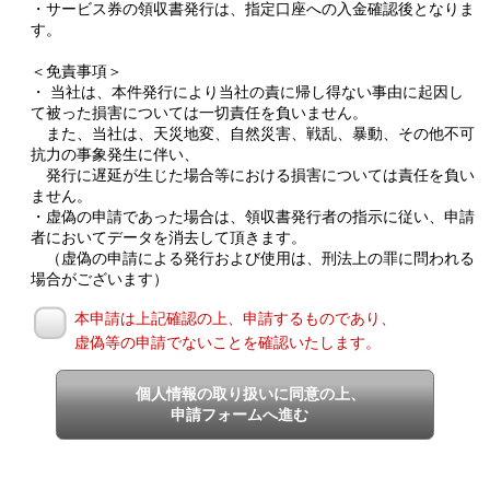
・サービス券の領収書発行は、指定口座への入金確認後となりま
す。
＜免責事項＞
・ 当社は、本件発行により当社の責に帰し得ない事由に起因し
て被った損害については一切責任を負いません。
また、当社は、天災地変、自然災害、戦乱、暴動、その他不可
抗力の事象発生に伴い、
発行に遅延が生じた場合等における損害については責任を負い
ません。
・虚偽の申請であった場合は、領収書発行者の指示に従い、申請
者においてデータを消去して頂きます。
（虚偽の申請による発行および使用は、刑法上の罪に問われる
場合がございます）
本申請は上記確認の上、申請するものであり、
虚偽等の申請でないことを確認いたします。
個人情報の取り扱いに同意の上、
申請フォームへ進む