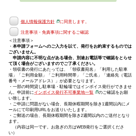
個人情報保護方針
に同意します。
注意事項・免責事項に関するご確認
＜注意事項＞
・
本申請フォームへのご入力を以て、発行をお約束するものでは
ございません。
申請内容に不明な点がある場合、別途お電話等で確認をとらせ
て頂く場合がございますのでご了承ください。
・領収書の発行にあたっては、「領収書宛名」「利用した駐車
場」「ご利用金額」「ご利用時間帯」「ご氏名」「連絡先（電話
番号・メールアドレス）」が必要となります。
・一部の時間貸し駐車場・駐輪場ではインボイス発行ができませ
ん。申請前に
インボイス発行不可事業地一覧
のご確認をお願
い致します。
・ご申請に問題がない場合、長期休暇期間を除き1週間以内にメ
ールにて印刷用URLをお送りいたします。
・ご郵送の場合、長期休暇期間を除き2週間以内のご送付となり
ます。
（内容は同一です。お急ぎの方はWEB発行をご選択くださ
い）