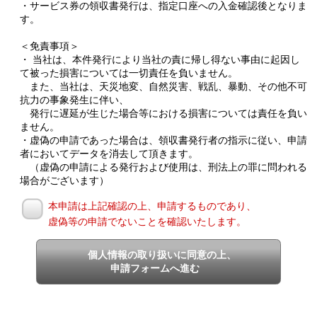
・サービス券の領収書発行は、指定口座への入金確認後となりま
す。
＜免責事項＞
・ 当社は、本件発行により当社の責に帰し得ない事由に起因し
て被った損害については一切責任を負いません。
また、当社は、天災地変、自然災害、戦乱、暴動、その他不可
抗力の事象発生に伴い、
発行に遅延が生じた場合等における損害については責任を負い
ません。
・虚偽の申請であった場合は、領収書発行者の指示に従い、申請
者においてデータを消去して頂きます。
（虚偽の申請による発行および使用は、刑法上の罪に問われる
場合がございます）
本申請は上記確認の上、申請するものであり、
虚偽等の申請でないことを確認いたします。
個人情報の取り扱いに同意の上、
申請フォームへ進む