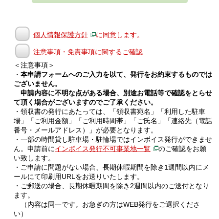
個人情報保護方針
に同意します。
注意事項・免責事項に関するご確認
＜注意事項＞
・
本申請フォームへのご入力を以て、発行をお約束するものでは
ございません。
申請内容に不明な点がある場合、別途お電話等で確認をとらせ
て頂く場合がございますのでご了承ください。
・領収書の発行にあたっては、「領収書宛名」「利用した駐車
場」「ご利用金額」「ご利用時間帯」「ご氏名」「連絡先（電話
番号・メールアドレス）」が必要となります。
・一部の時間貸し駐車場・駐輪場ではインボイス発行ができませ
ん。申請前に
インボイス発行不可事業地一覧
のご確認をお願
い致します。
・ご申請に問題がない場合、長期休暇期間を除き1週間以内にメ
ールにて印刷用URLをお送りいたします。
・ご郵送の場合、長期休暇期間を除き2週間以内のご送付となり
ます。
（内容は同一です。お急ぎの方はWEB発行をご選択くださ
い）