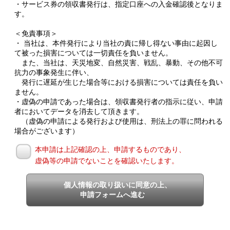
・サービス券の領収書発行は、指定口座への入金確認後となりま
す。
＜免責事項＞
・ 当社は、本件発行により当社の責に帰し得ない事由に起因し
て被った損害については一切責任を負いません。
また、当社は、天災地変、自然災害、戦乱、暴動、その他不可
抗力の事象発生に伴い、
発行に遅延が生じた場合等における損害については責任を負い
ません。
・虚偽の申請であった場合は、領収書発行者の指示に従い、申請
者においてデータを消去して頂きます。
（虚偽の申請による発行および使用は、刑法上の罪に問われる
場合がございます）
本申請は上記確認の上、申請するものであり、
虚偽等の申請でないことを確認いたします。
個人情報の取り扱いに同意の上、
申請フォームへ進む