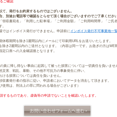
るご確認
以て、発行をお約束するものではございません。
合、別途お電話等で確認をとらせて頂く場合がございますのでご了承くださ
「領収書宛名」「利用した駐車場」「ご利用金額」「ご利用時間帯」「ご氏
す。
場ではインボイス発行ができません。申請前に
インボイス発行不可事業地一
期休暇期間を除き1週間以内にメールにて印刷用URLをお送りいたします。
を除き2週間以内のご送付となります。（内容は同一です。お急ぎの方はWE
指定口座への入金確認後となります。
社の責に帰し得ない事由に起因して被った損害については一切責任を負いませ
然災害、戦乱、暴動、その他不可抗力の事象発生に伴い、
おける損害については責任を負いません。
領収書発行者の指示に従い、申請者においてデータを消去して頂きます。
び使用は、刑法上の罪に問われる場合がございます）
請するものであり、虚偽等の申請でないことを確認いたします。