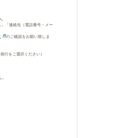
い。
名」「連絡先（電話番号・メー
覧
のご確認をお願い致しま
B発行をご選択ください）
ん。