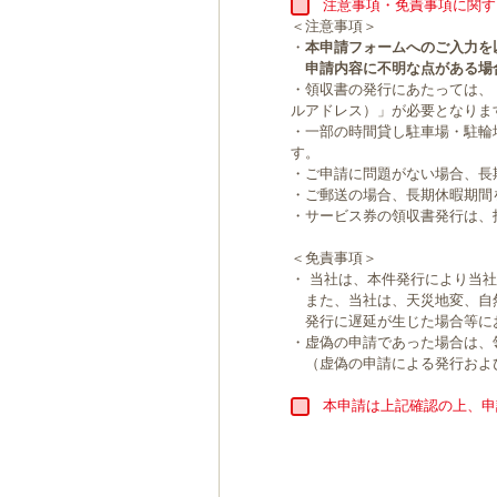
注意事項・免責事項に関す
＜注意事項＞
・
本申請フォームへのご入力を
申請内容に不明な点がある場
・領収書の発行にあたっては、
ルアドレス）」が必要となりま
・一部の時間貸し駐車場・駐輪
す。
・ご申請に問題がない場合、長
・ご郵送の場合、長期休暇期間
・サービス券の領収書発行は、
＜免責事項＞
・ 当社は、本件発行により当
また、当社は、天災地変、自
発行に遅延が生じた場合等に
・虚偽の申請であった場合は、
（虚偽の申請による発行およ
本申請は上記確認の上、申