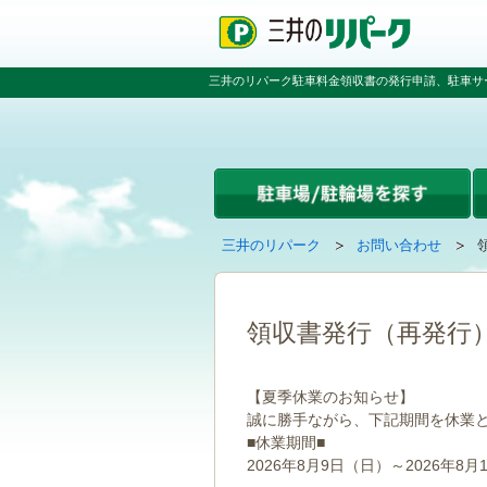
ペ
ペ
こ
ペ
ー
ー
こ
ー
ジ
ジ
か
ジ
の
内
ら
の
三井のリパーク駐車料金領収書の発行申請、駐車サ
先
を
本
先
頭
移
文
頭
で
動
で
へ
す
す
す
戻
る
る
た
め
の
現
の
三井のリパーク
お問い合わせ
リ
在
ペ
ン
の
ー
ク
ペ
ジ
で
ー
で
領収書発行（再発行
す
ジ
す
グ
は
ロ
【夏季休業のお知らせ】
ー
誠に勝手ながら、下記期間を休業
バ
■休業期間■
ル
ナ
2026年8月9日（日）～2026年8月
ビ