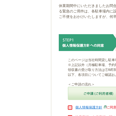
ゲ
休業期間中にいただきましたお問合
ー
る緊急のご用件は、各駐車場内に
シ
ご不便をおかけいたしますが、何
ョ
ン
へ
移
動
し
ま
す
本
このページは当社時間貸し駐車
文
※上記以外（月極駐車場、予約
へ
領収書の受け取り方法は①WE
移
以下、各項目についてご確認お
動
し
＜ご申請の流れ＞
ま
す
個人情報保護方針
に同