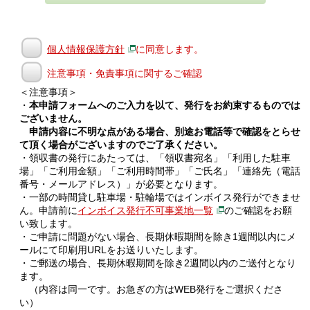
個人情報保護方針
に同意します。
注意事項・免責事項に関するご確認
＜注意事項＞
・
本申請フォームへのご入力を以て、発行をお約束するものでは
ございません。
申請内容に不明な点がある場合、別途お電話等で確認をとらせ
て頂く場合がございますのでご了承ください。
・領収書の発行にあたっては、「領収書宛名」「利用した駐車
場」「ご利用金額」「ご利用時間帯」「ご氏名」「連絡先（電話
番号・メールアドレス）」が必要となります。
・一部の時間貸し駐車場・駐輪場ではインボイス発行ができませ
ん。申請前に
インボイス発行不可事業地一覧
のご確認をお願
い致します。
・ご申請に問題がない場合、長期休暇期間を除き1週間以内にメ
ールにて印刷用URLをお送りいたします。
・ご郵送の場合、長期休暇期間を除き2週間以内のご送付となり
ます。
（内容は同一です。お急ぎの方はWEB発行をご選択くださ
い）