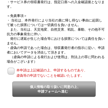
・サービス券の領収書発行は、指定口座への入金確認後となりま
す。
＜免責事項＞
・ 当社は、本件発行により当社の責に帰し得ない事由に起因し
て被った損害については一切責任を負いません。
また、当社は、天災地変、自然災害、戦乱、暴動、その他不可
抗力の事象発生に伴い、
発行に遅延が生じた場合等における損害については責任を負い
ません。
・虚偽の申請であった場合は、領収書発行者の指示に従い、申請
者においてデータを消去して頂きます。
（虚偽の申請による発行および使用は、刑法上の罪に問われる
場合がございます）
本申請は上記確認の上、申請するものであり、
虚偽等の申請でないことを確認いたします。
個人情報の取り扱いに同意の上、
申請フォームへ進む