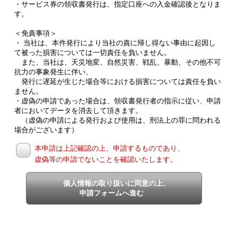
・サービス券の領収書発行は、指定口座への入金確認後となりま
す。
＜免責事項＞
・ 当社は、本件発行により当社の責に帰し得ない事由に起因し
て被った損害については一切責任を負いません。
また、当社は、天災地変、自然災害、戦乱、暴動、その他不可
抗力の事象発生に伴い、
発行に遅延が生じた場合等における損害については責任を負い
ません。
・虚偽の申請であった場合は、領収書発行者の指示に従い、申請
者においてデータを消去して頂きます。
（虚偽の申請による発行および使用は、刑法上の罪に問われる
場合がございます）
本申請は上記確認の上、申請するものであり、
虚偽等の申請でないことを確認いたします。
個人情報の取り扱いに同意の上、
申請フォームへ進む