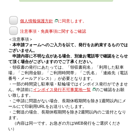
個人情報保護方針
に同意します。
注意事項・免責事項に関するご確認
＜注意事項＞
・
本申請フォームへのご入力を以て、発行をお約束するものでは
ございません。
申請内容に不明な点がある場合、別途お電話等で確認をとらせ
て頂く場合がございますのでご了承ください。
・領収書の発行にあたっては、「領収書宛名」「利用した駐車
場」「ご利用金額」「ご利用時間帯」「ご氏名」「連絡先（電話
番号・メールアドレス）」が必要となります。
・一部の時間貸し駐車場・駐輪場ではインボイス発行ができませ
ん。申請前に
インボイス発行不可事業地一覧
のご確認をお願
い致します。
・ご申請に問題がない場合、長期休暇期間を除き1週間以内にメ
ールにて印刷用URLをお送りいたします。
・ご郵送の場合、長期休暇期間を除き2週間以内のご送付となり
ます。
（内容は同一です。お急ぎの方はWEB発行をご選択くださ
い）