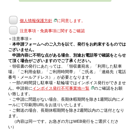
個人情報保護方針
に同意します。
注意事項・免責事項に関するご確認
＜注意事項＞
・
本申請フォームへのご入力を以て、発行をお約束するものでは
ございません。
申請内容に不明な点がある場合、別途お電話等で確認をとらせ
て頂く場合がございますのでご了承ください。
・領収書の発行にあたっては、「領収書宛名」「利用した駐車
場」「ご利用金額」「ご利用時間帯」「ご氏名」「連絡先（電話
番号・メールアドレス）」が必要となります。
・一部の時間貸し駐車場・駐輪場ではインボイス発行ができませ
ん。申請前に
インボイス発行不可事業地一覧
のご確認をお願
い致します。
・ご申請に問題がない場合、長期休暇期間を除き1週間以内にメ
ールにて印刷用URLをお送りいたします。
・ご郵送の場合、長期休暇期間を除き2週間以内のご送付となり
ます。
（内容は同一です。お急ぎの方はWEB発行をご選択くださ
い）