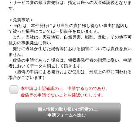
・サービス券の領収書発行は、指定口座への入金確認後となりま
す。
＜免責事項＞
・ 当社は、本件発行により当社の責に帰し得ない事由に起因し
て被った損害については一切責任を負いません。
また、当社は、天災地変、自然災害、戦乱、暴動、その他不可
抗力の事象発生に伴い、
発行に遅延が生じた場合等における損害については責任を負い
ません。
・虚偽の申請であった場合は、領収書発行者の指示に従い、申請
者においてデータを消去して頂きます。
（虚偽の申請による発行および使用は、刑法上の罪に問われる
場合がございます）
本申請は上記確認の上、申請するものであり、
虚偽等の申請でないことを確認いたします。
個人情報の取り扱いに同意の上、
申請フォームへ進む