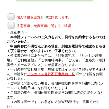
個人情報保護方針
に同意します。
注意事項・免責事項に関するご確認
＜注意事項＞
・
本申請フォームへのご入力を以て、発行をお約束するものでは
ございません。
申請内容に不明な点がある場合、別途お電話等で確認をとらせ
て頂く場合がございますのでご了承ください。
・領収書の発行にあたっては、「領収書宛名」「利用した駐車
場」「ご利用金額」「ご利用時間帯」「ご氏名」「連絡先（電話
番号・メールアドレス）」が必要となります。
・一部の時間貸し駐車場・駐輪場ではインボイス発行ができませ
ん。申請前に
インボイス発行不可事業地一覧
のご確認をお願
い致します。
・ご申請に問題がない場合、長期休暇期間を除き1週間以内にメ
ールにて印刷用URLをお送りいたします。
・ご郵送の場合、長期休暇期間を除き2週間以内のご送付となり
ます。
（内容は同一です。お急ぎの方はWEB発行をご選択くださ
い）