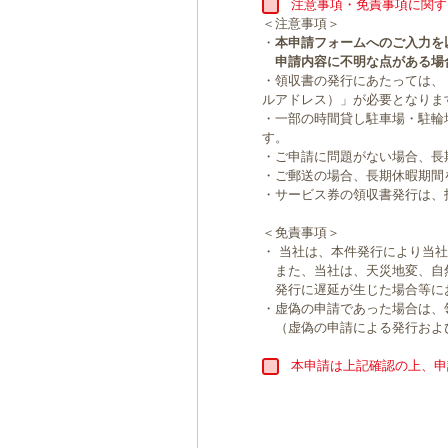
注意事項・免責事項に関す
＜注意事項＞
・
本申請フォームへのご入力を
申請内容に不明な点がある場
・領収書の発行にあたっては、
ルアドレス）」が必要となりま
・一部の時間貸し駐車場・駐輪
す。
・ご申請に問題がない場合、長
・ご郵送の場合、長期休暇期間
・サービス券の領収書発行は、
＜免責事項＞
・ 当社は、本件発行により当
また、当社は、天災地変、自
発行に遅延が生じた場合等に
・虚偽の申請であった場合は、
（虚偽の申請による発行およ
本申請は上記確認の上、申