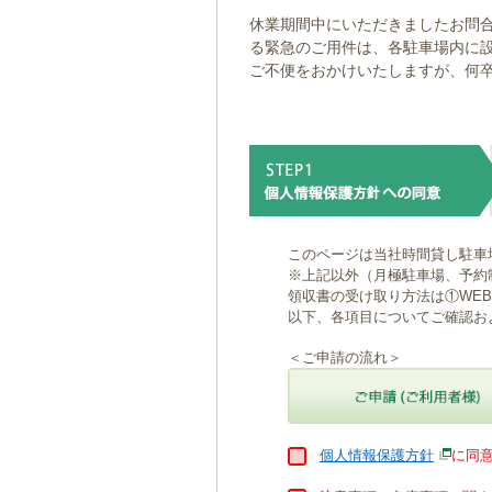
ゲ
休業期間中にいただきましたお問合
ー
る緊急のご用件は、各駐車場内に
シ
ご不便をおかけいたしますが、何
ョ
ン
へ
移
動
し
ま
す
本
このページは当社時間貸し駐車
文
※上記以外（月極駐車場、予約
へ
領収書の受け取り方法は①WE
移
以下、各項目についてご確認お
動
し
＜ご申請の流れ＞
ま
す
個人情報保護方針
に同