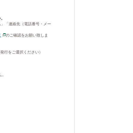
い。
名」「連絡先（電話番号・メー
覧
のご確認をお願い致しま
B発行をご選択ください）
ん。