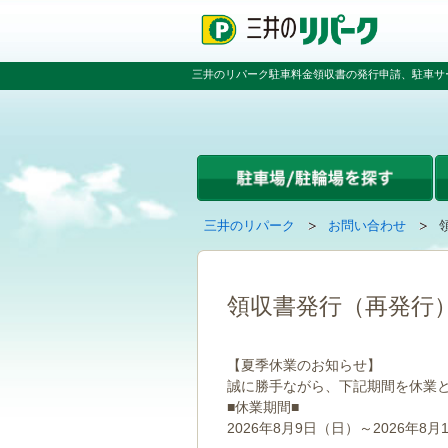
ペ
ペ
こ
ペ
ー
ー
こ
ー
ジ
ジ
か
ジ
の
内
ら
の
三井のリパーク駐車料金領収書の発行申請、駐車サ
先
を
本
先
頭
移
文
頭
で
動
で
へ
す
す
す
戻
る
る
た
め
の
現
の
三井のリパーク
お問い合わせ
リ
在
ペ
ン
の
ー
ク
ペ
ジ
で
ー
で
領収書発行（再発行
す
ジ
す
グ
は
ロ
【夏季休業のお知らせ】
ー
誠に勝手ながら、下記期間を休業
バ
■休業期間■
ル
ナ
2026年8月9日（日）～2026年8月
ビ