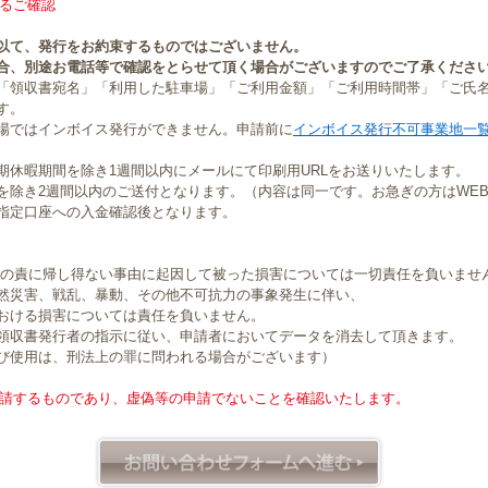
るご確認
以て、発行をお約束するものではございません。
合、別途お電話等で確認をとらせて頂く場合がございますのでご了承くださ
「領収書宛名」「利用した駐車場」「ご利用金額」「ご利用時間帯」「ご氏
す。
場ではインボイス発行ができません。申請前に
インボイス発行不可事業地一
期休暇期間を除き1週間以内にメールにて印刷用URLをお送りいたします。
を除き2週間以内のご送付となります。（内容は同一です。お急ぎの方はWE
指定口座への入金確認後となります。
社の責に帰し得ない事由に起因して被った損害については一切責任を負いませ
然災害、戦乱、暴動、その他不可抗力の事象発生に伴い、
おける損害については責任を負いません。
領収書発行者の指示に従い、申請者においてデータを消去して頂きます。
び使用は、刑法上の罪に問われる場合がございます）
請するものであり、虚偽等の申請でないことを確認いたします。