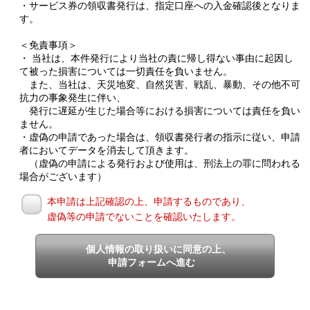
・サービス券の領収書発行は、指定口座への入金確認後となりま
す。
＜免責事項＞
・ 当社は、本件発行により当社の責に帰し得ない事由に起因し
て被った損害については一切責任を負いません。
また、当社は、天災地変、自然災害、戦乱、暴動、その他不可
抗力の事象発生に伴い、
発行に遅延が生じた場合等における損害については責任を負い
ません。
・虚偽の申請であった場合は、領収書発行者の指示に従い、申請
者においてデータを消去して頂きます。
（虚偽の申請による発行および使用は、刑法上の罪に問われる
場合がございます）
本申請は上記確認の上、申請するものであり、
虚偽等の申請でないことを確認いたします。
個人情報の取り扱いに同意の上、
申請フォームへ進む