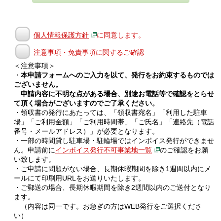
個人情報保護方針
に同意します。
注意事項・免責事項に関するご確認
＜注意事項＞
・
本申請フォームへのご入力を以て、発行をお約束するものでは
ございません。
申請内容に不明な点がある場合、別途お電話等で確認をとらせ
て頂く場合がございますのでご了承ください。
・領収書の発行にあたっては、「領収書宛名」「利用した駐車
場」「ご利用金額」「ご利用時間帯」「ご氏名」「連絡先（電話
番号・メールアドレス）」が必要となります。
・一部の時間貸し駐車場・駐輪場ではインボイス発行ができませ
ん。申請前に
インボイス発行不可事業地一覧
のご確認をお願
い致します。
・ご申請に問題がない場合、長期休暇期間を除き1週間以内にメ
ールにて印刷用URLをお送りいたします。
・ご郵送の場合、長期休暇期間を除き2週間以内のご送付となり
ます。
（内容は同一です。お急ぎの方はWEB発行をご選択くださ
い）