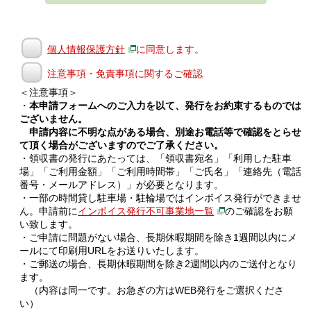
個人情報保護方針
に同意します。
注意事項・免責事項に関するご確認
＜注意事項＞
・
本申請フォームへのご入力を以て、発行をお約束するものでは
ございません。
申請内容に不明な点がある場合、別途お電話等で確認をとらせ
て頂く場合がございますのでご了承ください。
・領収書の発行にあたっては、「領収書宛名」「利用した駐車
場」「ご利用金額」「ご利用時間帯」「ご氏名」「連絡先（電話
番号・メールアドレス）」が必要となります。
・一部の時間貸し駐車場・駐輪場ではインボイス発行ができませ
ん。申請前に
インボイス発行不可事業地一覧
のご確認をお願
い致します。
・ご申請に問題がない場合、長期休暇期間を除き1週間以内にメ
ールにて印刷用URLをお送りいたします。
・ご郵送の場合、長期休暇期間を除き2週間以内のご送付となり
ます。
（内容は同一です。お急ぎの方はWEB発行をご選択くださ
い）