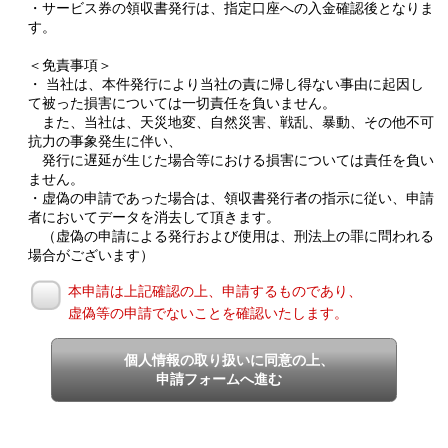
・サービス券の領収書発行は、指定口座への入金確認後となりま
す。
＜免責事項＞
・ 当社は、本件発行により当社の責に帰し得ない事由に起因し
て被った損害については一切責任を負いません。
また、当社は、天災地変、自然災害、戦乱、暴動、その他不可
抗力の事象発生に伴い、
発行に遅延が生じた場合等における損害については責任を負い
ません。
・虚偽の申請であった場合は、領収書発行者の指示に従い、申請
者においてデータを消去して頂きます。
（虚偽の申請による発行および使用は、刑法上の罪に問われる
場合がございます）
本申請は上記確認の上、申請するものであり、
虚偽等の申請でないことを確認いたします。
個人情報の取り扱いに同意の上、
申請フォームへ進む