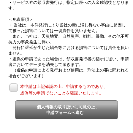
・サービス券の領収書発行は、指定口座への入金確認後となりま
す。
＜免責事項＞
・ 当社は、本件発行により当社の責に帰し得ない事由に起因し
て被った損害については一切責任を負いません。
また、当社は、天災地変、自然災害、戦乱、暴動、その他不可
抗力の事象発生に伴い、
発行に遅延が生じた場合等における損害については責任を負い
ません。
・虚偽の申請であった場合は、領収書発行者の指示に従い、申請
者においてデータを消去して頂きます。
（虚偽の申請による発行および使用は、刑法上の罪に問われる
場合がございます）
本申請は上記確認の上、申請するものであり、
虚偽等の申請でないことを確認いたします。
個人情報の取り扱いに同意の上、
申請フォームへ進む