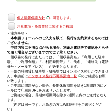
個人情報保護方針
に同意します。
注意事項・免責事項に関するご確認
＜注意事項＞
・
本申請フォームへのご入力を以て、発行をお約束するものでは
ございません。
申請内容に不明な点がある場合、別途お電話等で確認をとらせ
て頂く場合がございますのでご了承ください。
・領収書の発行にあたっては、「領収書宛名」「利用した駐車
場」「ご利用金額」「ご利用時間帯」「ご氏名」「連絡先（電話
番号・メールアドレス）」が必要となります。
・一部の時間貸し駐車場・駐輪場ではインボイス発行ができませ
ん。申請前に
インボイス発行不可事業地一覧
のご確認をお願
い致します。
・ご申請に問題がない場合、長期休暇期間を除き1週間以内にメ
ールにて印刷用URLをお送りいたします。
・ご郵送の場合、長期休暇期間を除き2週間以内のご送付となり
ます。
（内容は同一です。お急ぎの方はWEB発行をご選択くださ
い）