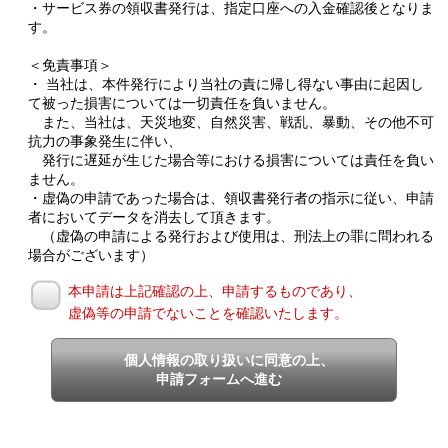
・サービス券の領収書発行は、指定口座への入金確認後となりま
す。
＜免責事項＞
・ 当社は、本件発行により当社の責に帰し得ない事由に起因し
て被った損害については一切責任を負いません。
また、当社は、天災地変、自然災害、戦乱、暴動、その他不可
抗力の事象発生に伴い、
発行に遅延が生じた場合等における損害については責任を負い
ません。
・虚偽の申請であった場合は、領収書発行者の指示に従い、申請
者においてデータを消去して頂きます。
（虚偽の申請による発行および使用は、刑法上の罪に問われる
場合がございます）
本申請は上記確認の上、申請するものであり、
虚偽等の申請でないことを確認いたします。
個人情報の取り扱いに同意の上、
申請フォームへ進む