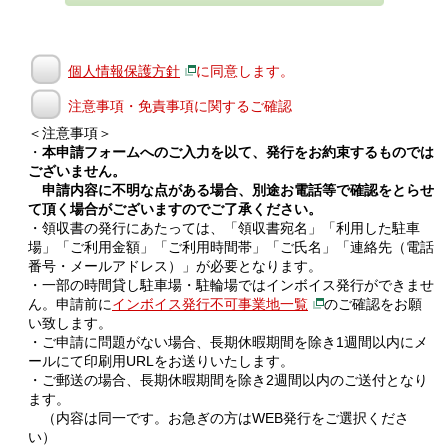
個人情報保護方針
に同意します。
注意事項・免責事項に関するご確認
＜注意事項＞
・
本申請フォームへのご入力を以て、発行をお約束するものでは
ございません。
申請内容に不明な点がある場合、別途お電話等で確認をとらせ
て頂く場合がございますのでご了承ください。
・領収書の発行にあたっては、「領収書宛名」「利用した駐車
場」「ご利用金額」「ご利用時間帯」「ご氏名」「連絡先（電話
番号・メールアドレス）」が必要となります。
・一部の時間貸し駐車場・駐輪場ではインボイス発行ができませ
ん。申請前に
インボイス発行不可事業地一覧
のご確認をお願
い致します。
・ご申請に問題がない場合、長期休暇期間を除き1週間以内にメ
ールにて印刷用URLをお送りいたします。
・ご郵送の場合、長期休暇期間を除き2週間以内のご送付となり
ます。
（内容は同一です。お急ぎの方はWEB発行をご選択くださ
い）