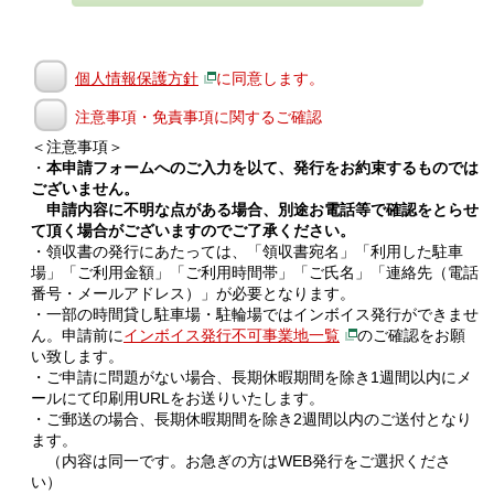
個人情報保護方針
に同意します。
注意事項・免責事項に関するご確認
＜注意事項＞
・
本申請フォームへのご入力を以て、発行をお約束するものでは
ございません。
申請内容に不明な点がある場合、別途お電話等で確認をとらせ
て頂く場合がございますのでご了承ください。
・領収書の発行にあたっては、「領収書宛名」「利用した駐車
場」「ご利用金額」「ご利用時間帯」「ご氏名」「連絡先（電話
番号・メールアドレス）」が必要となります。
・一部の時間貸し駐車場・駐輪場ではインボイス発行ができませ
ん。申請前に
インボイス発行不可事業地一覧
のご確認をお願
い致します。
・ご申請に問題がない場合、長期休暇期間を除き1週間以内にメ
ールにて印刷用URLをお送りいたします。
・ご郵送の場合、長期休暇期間を除き2週間以内のご送付となり
ます。
（内容は同一です。お急ぎの方はWEB発行をご選択くださ
い）