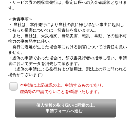
・サービス券の領収書発行は、指定口座への入金確認後となりま
す。
＜免責事項＞
・ 当社は、本件発行により当社の責に帰し得ない事由に起因し
て被った損害については一切責任を負いません。
また、当社は、天災地変、自然災害、戦乱、暴動、その他不可
抗力の事象発生に伴い、
発行に遅延が生じた場合等における損害については責任を負い
ません。
・虚偽の申請であった場合は、領収書発行者の指示に従い、申請
者においてデータを消去して頂きます。
（虚偽の申請による発行および使用は、刑法上の罪に問われる
場合がございます）
本申請は上記確認の上、申請するものであり、
虚偽等の申請でないことを確認いたします。
個人情報の取り扱いに同意の上、
申請フォームへ進む