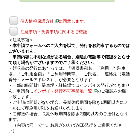
個人情報保護方針
に同意します。
注意事項・免責事項に関するご確認
＜注意事項＞
・
本申請フォームへのご入力を以て、発行をお約束するものでは
ございません。
申請内容に不明な点がある場合、別途お電話等で確認をとらせ
て頂く場合がございますのでご了承ください。
・領収書の発行にあたっては、「領収書宛名」「利用した駐車
場」「ご利用金額」「ご利用時間帯」「ご氏名」「連絡先（電話
番号・メールアドレス）」が必要となります。
・一部の時間貸し駐車場・駐輪場ではインボイス発行ができませ
ん。申請前に
インボイス発行不可事業地一覧
のご確認をお願
い致します。
・ご申請に問題がない場合、長期休暇期間を除き1週間以内にメ
ールにて印刷用URLをお送りいたします。
・ご郵送の場合、長期休暇期間を除き2週間以内のご送付となり
ます。
（内容は同一です。お急ぎの方はWEB発行をご選択くださ
い）