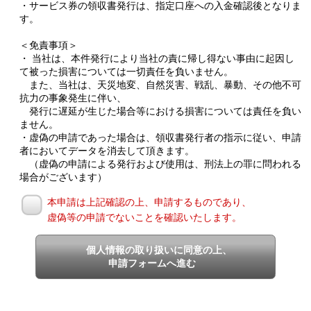
・サービス券の領収書発行は、指定口座への入金確認後となりま
す。
＜免責事項＞
・ 当社は、本件発行により当社の責に帰し得ない事由に起因し
て被った損害については一切責任を負いません。
また、当社は、天災地変、自然災害、戦乱、暴動、その他不可
抗力の事象発生に伴い、
発行に遅延が生じた場合等における損害については責任を負い
ません。
・虚偽の申請であった場合は、領収書発行者の指示に従い、申請
者においてデータを消去して頂きます。
（虚偽の申請による発行および使用は、刑法上の罪に問われる
場合がございます）
本申請は上記確認の上、申請するものであり、
虚偽等の申請でないことを確認いたします。
個人情報の取り扱いに同意の上、
申請フォームへ進む