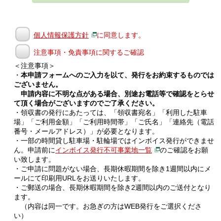
個人情報保護方針
に同意します。
注意事項・免責事項に関するご確認
＜注意事項＞
・
本申請フォームへのご入力を以て、発行をお約束するものでは
ございません。
申請内容に不明な点がある場合、別途お電話等で確認をとらせ
て頂く場合がございますのでご了承ください。
・領収書の発行にあたっては、「領収書宛名」「利用した駐車
場」「ご利用金額」「ご利用時間帯」「ご氏名」「連絡先（電話
番号・メールアドレス）」が必要となります。
・一部の時間貸し駐車場・駐輪場ではインボイス発行ができませ
ん。申請前に
インボイス発行不可事業地一覧
のご確認をお願
い致します。
・ご申請に問題がない場合、長期休暇期間を除き1週間以内にメ
ールにて印刷用URLをお送りいたします。
・ご郵送の場合、長期休暇期間を除き2週間以内のご送付となり
ます。
（内容は同一です。お急ぎの方はWEB発行をご選択くださ
い）