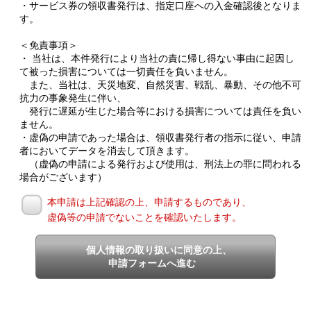
・サービス券の領収書発行は、指定口座への入金確認後となりま
す。
＜免責事項＞
・ 当社は、本件発行により当社の責に帰し得ない事由に起因し
て被った損害については一切責任を負いません。
また、当社は、天災地変、自然災害、戦乱、暴動、その他不可
抗力の事象発生に伴い、
発行に遅延が生じた場合等における損害については責任を負い
ません。
・虚偽の申請であった場合は、領収書発行者の指示に従い、申請
者においてデータを消去して頂きます。
（虚偽の申請による発行および使用は、刑法上の罪に問われる
場合がございます）
本申請は上記確認の上、申請するものであり、
虚偽等の申請でないことを確認いたします。
個人情報の取り扱いに同意の上、
申請フォームへ進む