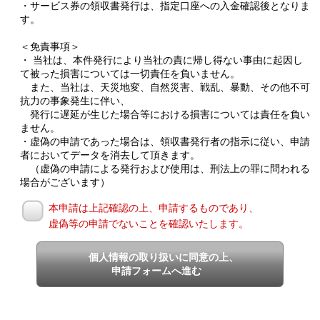
・サービス券の領収書発行は、指定口座への入金確認後となりま
す。
＜免責事項＞
・ 当社は、本件発行により当社の責に帰し得ない事由に起因し
て被った損害については一切責任を負いません。
また、当社は、天災地変、自然災害、戦乱、暴動、その他不可
抗力の事象発生に伴い、
発行に遅延が生じた場合等における損害については責任を負い
ません。
・虚偽の申請であった場合は、領収書発行者の指示に従い、申請
者においてデータを消去して頂きます。
（虚偽の申請による発行および使用は、刑法上の罪に問われる
場合がございます）
本申請は上記確認の上、申請するものであり、
虚偽等の申請でないことを確認いたします。
個人情報の取り扱いに同意の上、
申請フォームへ進む