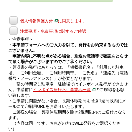
個人情報保護方針
に同意します。
注意事項・免責事項に関するご確認
＜注意事項＞
・
本申請フォームへのご入力を以て、発行をお約束するものでは
ございません。
申請内容に不明な点がある場合、別途お電話等で確認をとらせ
て頂く場合がございますのでご了承ください。
・領収書の発行にあたっては、「領収書宛名」「利用した駐車
場」「ご利用金額」「ご利用時間帯」「ご氏名」「連絡先（電話
番号・メールアドレス）」が必要となります。
・一部の時間貸し駐車場・駐輪場ではインボイス発行ができませ
ん。申請前に
インボイス発行不可事業地一覧
のご確認をお願
い致します。
・ご申請に問題がない場合、長期休暇期間を除き1週間以内にメ
ールにて印刷用URLをお送りいたします。
・ご郵送の場合、長期休暇期間を除き2週間以内のご送付となり
ます。
（内容は同一です。お急ぎの方はWEB発行をご選択くださ
い）