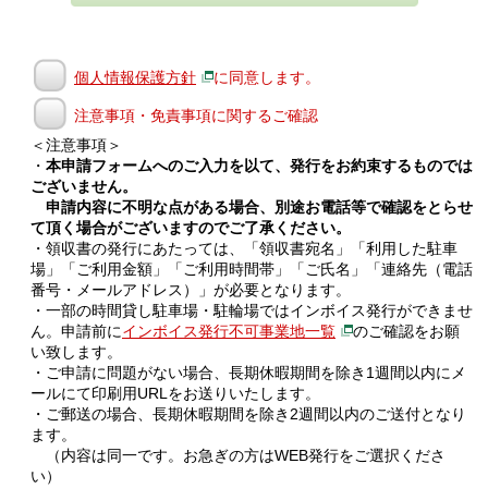
個人情報保護方針
に同意します。
注意事項・免責事項に関するご確認
＜注意事項＞
・
本申請フォームへのご入力を以て、発行をお約束するものでは
ございません。
申請内容に不明な点がある場合、別途お電話等で確認をとらせ
て頂く場合がございますのでご了承ください。
・領収書の発行にあたっては、「領収書宛名」「利用した駐車
場」「ご利用金額」「ご利用時間帯」「ご氏名」「連絡先（電話
番号・メールアドレス）」が必要となります。
・一部の時間貸し駐車場・駐輪場ではインボイス発行ができませ
ん。申請前に
インボイス発行不可事業地一覧
のご確認をお願
い致します。
・ご申請に問題がない場合、長期休暇期間を除き1週間以内にメ
ールにて印刷用URLをお送りいたします。
・ご郵送の場合、長期休暇期間を除き2週間以内のご送付となり
ます。
（内容は同一です。お急ぎの方はWEB発行をご選択くださ
い）