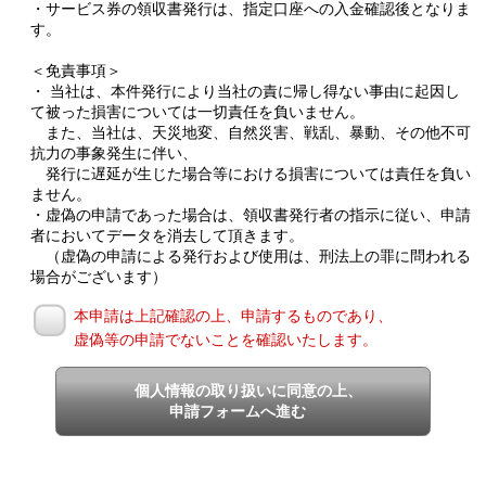
・サービス券の領収書発行は、指定口座への入金確認後となりま
す。
＜免責事項＞
・ 当社は、本件発行により当社の責に帰し得ない事由に起因し
て被った損害については一切責任を負いません。
また、当社は、天災地変、自然災害、戦乱、暴動、その他不可
抗力の事象発生に伴い、
発行に遅延が生じた場合等における損害については責任を負い
ません。
・虚偽の申請であった場合は、領収書発行者の指示に従い、申請
者においてデータを消去して頂きます。
（虚偽の申請による発行および使用は、刑法上の罪に問われる
場合がございます）
本申請は上記確認の上、申請するものであり、
虚偽等の申請でないことを確認いたします。
個人情報の取り扱いに同意の上、
申請フォームへ進む