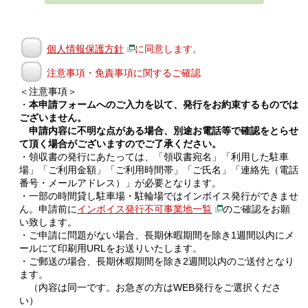
個人情報保護方針
に同意します。
注意事項・免責事項に関するご確認
＜注意事項＞
・
本申請フォームへのご入力を以て、発行をお約束するものでは
ございません。
申請内容に不明な点がある場合、別途お電話等で確認をとらせ
て頂く場合がございますのでご了承ください。
・領収書の発行にあたっては、「領収書宛名」「利用した駐車
場」「ご利用金額」「ご利用時間帯」「ご氏名」「連絡先（電話
番号・メールアドレス）」が必要となります。
・一部の時間貸し駐車場・駐輪場ではインボイス発行ができませ
ん。申請前に
インボイス発行不可事業地一覧
のご確認をお願
い致します。
・ご申請に問題がない場合、長期休暇期間を除き1週間以内にメ
ールにて印刷用URLをお送りいたします。
・ご郵送の場合、長期休暇期間を除き2週間以内のご送付となり
ます。
（内容は同一です。お急ぎの方はWEB発行をご選択くださ
い）