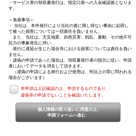
・サービス券の領収書発行は、指定口座への入金確認後となりま
す。
＜免責事項＞
・ 当社は、本件発行により当社の責に帰し得ない事由に起因し
て被った損害については一切責任を負いません。
また、当社は、天災地変、自然災害、戦乱、暴動、その他不可
抗力の事象発生に伴い、
発行に遅延が生じた場合等における損害については責任を負い
ません。
・虚偽の申請であった場合は、領収書発行者の指示に従い、申請
者においてデータを消去して頂きます。
（虚偽の申請による発行および使用は、刑法上の罪に問われる
場合がございます）
本申請は上記確認の上、申請するものであり、
虚偽等の申請でないことを確認いたします。
個人情報の取り扱いに同意の上、
申請フォームへ進む