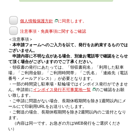
個人情報保護方針
に同意します。
注意事項・免責事項に関するご確認
＜注意事項＞
・
本申請フォームへのご入力を以て、発行をお約束するものでは
ございません。
申請内容に不明な点がある場合、別途お電話等で確認をとらせ
て頂く場合がございますのでご了承ください。
・領収書の発行にあたっては、「領収書宛名」「利用した駐車
場」「ご利用金額」「ご利用時間帯」「ご氏名」「連絡先（電話
番号・メールアドレス）」が必要となります。
・一部の時間貸し駐車場・駐輪場ではインボイス発行ができませ
ん。申請前に
インボイス発行不可事業地一覧
のご確認をお願
い致します。
・ご申請に問題がない場合、長期休暇期間を除き1週間以内にメ
ールにて印刷用URLをお送りいたします。
・ご郵送の場合、長期休暇期間を除き2週間以内のご送付となり
ます。
（内容は同一です。お急ぎの方はWEB発行をご選択くださ
い）