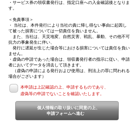
・サービス券の領収書発行は、指定口座への入金確認後となりま
す。
＜免責事項＞
・ 当社は、本件発行により当社の責に帰し得ない事由に起因し
て被った損害については一切責任を負いません。
また、当社は、天災地変、自然災害、戦乱、暴動、その他不可
抗力の事象発生に伴い、
発行に遅延が生じた場合等における損害については責任を負い
ません。
・虚偽の申請であった場合は、領収書発行者の指示に従い、申請
者においてデータを消去して頂きます。
（虚偽の申請による発行および使用は、刑法上の罪に問われる
場合がございます）
本申請は上記確認の上、申請するものであり、
虚偽等の申請でないことを確認いたします。
個人情報の取り扱いに同意の上、
申請フォームへ進む