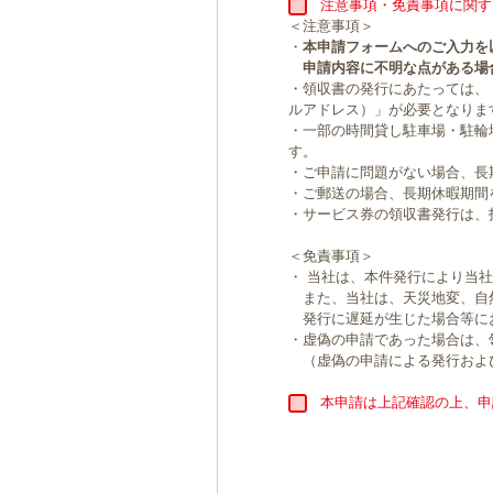
注意事項・免責事項に関す
＜注意事項＞
・
本申請フォームへのご入力を
申請内容に不明な点がある場
・領収書の発行にあたっては、
ルアドレス）」が必要となりま
・一部の時間貸し駐車場・駐輪
す。
・ご申請に問題がない場合、長
・ご郵送の場合、長期休暇期間
・サービス券の領収書発行は、
＜免責事項＞
・ 当社は、本件発行により当
また、当社は、天災地変、自
発行に遅延が生じた場合等に
・虚偽の申請であった場合は、
（虚偽の申請による発行およ
本申請は上記確認の上、申