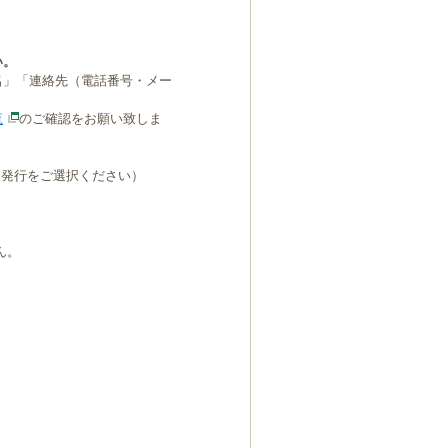
い。
名」「連絡先（電話番号・メー
覧
のご確認をお願い致しま
B発行をご選択ください）
ん。