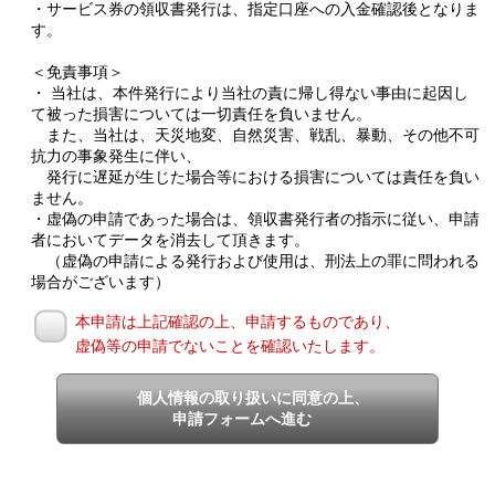
・サービス券の領収書発行は、指定口座への入金確認後となりま
す。
＜免責事項＞
・ 当社は、本件発行により当社の責に帰し得ない事由に起因し
て被った損害については一切責任を負いません。
また、当社は、天災地変、自然災害、戦乱、暴動、その他不可
抗力の事象発生に伴い、
発行に遅延が生じた場合等における損害については責任を負い
ません。
・虚偽の申請であった場合は、領収書発行者の指示に従い、申請
者においてデータを消去して頂きます。
（虚偽の申請による発行および使用は、刑法上の罪に問われる
場合がございます）
本申請は上記確認の上、申請するものであり、
虚偽等の申請でないことを確認いたします。
個人情報の取り扱いに同意の上、
申請フォームへ進む