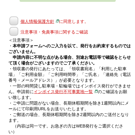
個人情報保護方針
に同意します。
注意事項・免責事項に関するご確認
＜注意事項＞
・
本申請フォームへのご入力を以て、発行をお約束するものでは
ございません。
申請内容に不明な点がある場合、別途お電話等で確認をとらせ
て頂く場合がございますのでご了承ください。
・領収書の発行にあたっては、「領収書宛名」「利用した駐車
場」「ご利用金額」「ご利用時間帯」「ご氏名」「連絡先（電話
番号・メールアドレス）」が必要となります。
・一部の時間貸し駐車場・駐輪場ではインボイス発行ができませ
ん。申請前に
インボイス発行不可事業地一覧
のご確認をお願
い致します。
・ご申請に問題がない場合、長期休暇期間を除き1週間以内にメ
ールにて印刷用URLをお送りいたします。
・ご郵送の場合、長期休暇期間を除き2週間以内のご送付となり
ます。
（内容は同一です。お急ぎの方はWEB発行をご選択くださ
い）