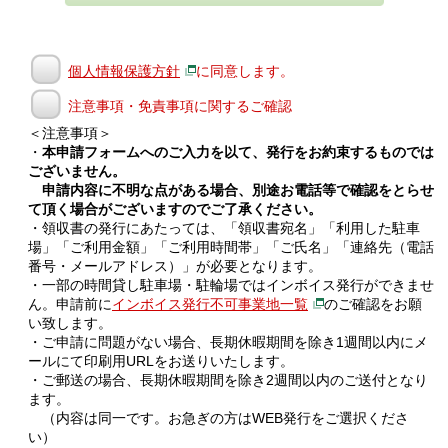
個人情報保護方針
に同意します。
注意事項・免責事項に関するご確認
＜注意事項＞
・
本申請フォームへのご入力を以て、発行をお約束するものでは
ございません。
申請内容に不明な点がある場合、別途お電話等で確認をとらせ
て頂く場合がございますのでご了承ください。
・領収書の発行にあたっては、「領収書宛名」「利用した駐車
場」「ご利用金額」「ご利用時間帯」「ご氏名」「連絡先（電話
番号・メールアドレス）」が必要となります。
・一部の時間貸し駐車場・駐輪場ではインボイス発行ができませ
ん。申請前に
インボイス発行不可事業地一覧
のご確認をお願
い致します。
・ご申請に問題がない場合、長期休暇期間を除き1週間以内にメ
ールにて印刷用URLをお送りいたします。
・ご郵送の場合、長期休暇期間を除き2週間以内のご送付となり
ます。
（内容は同一です。お急ぎの方はWEB発行をご選択くださ
い）