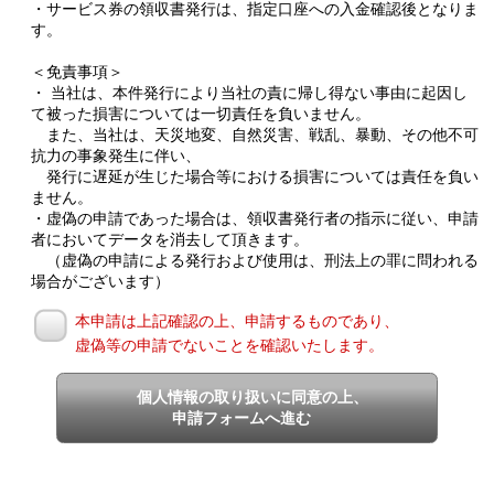
・サービス券の領収書発行は、指定口座への入金確認後となりま
す。
＜免責事項＞
・ 当社は、本件発行により当社の責に帰し得ない事由に起因し
て被った損害については一切責任を負いません。
また、当社は、天災地変、自然災害、戦乱、暴動、その他不可
抗力の事象発生に伴い、
発行に遅延が生じた場合等における損害については責任を負い
ません。
・虚偽の申請であった場合は、領収書発行者の指示に従い、申請
者においてデータを消去して頂きます。
（虚偽の申請による発行および使用は、刑法上の罪に問われる
場合がございます）
本申請は上記確認の上、申請するものであり、
虚偽等の申請でないことを確認いたします。
個人情報の取り扱いに同意の上、
申請フォームへ進む