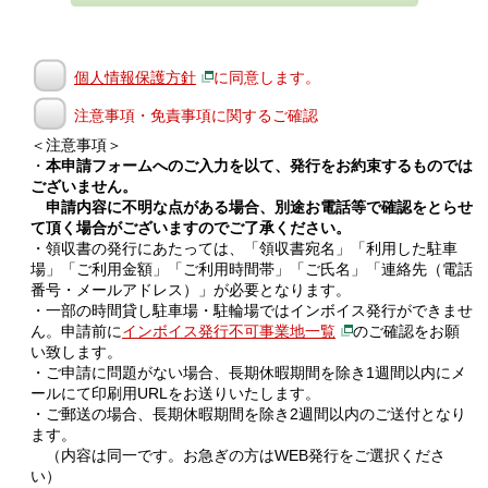
個人情報保護方針
に同意します。
注意事項・免責事項に関するご確認
＜注意事項＞
・
本申請フォームへのご入力を以て、発行をお約束するものでは
ございません。
申請内容に不明な点がある場合、別途お電話等で確認をとらせ
て頂く場合がございますのでご了承ください。
・領収書の発行にあたっては、「領収書宛名」「利用した駐車
場」「ご利用金額」「ご利用時間帯」「ご氏名」「連絡先（電話
番号・メールアドレス）」が必要となります。
・一部の時間貸し駐車場・駐輪場ではインボイス発行ができませ
ん。申請前に
インボイス発行不可事業地一覧
のご確認をお願
い致します。
・ご申請に問題がない場合、長期休暇期間を除き1週間以内にメ
ールにて印刷用URLをお送りいたします。
・ご郵送の場合、長期休暇期間を除き2週間以内のご送付となり
ます。
（内容は同一です。お急ぎの方はWEB発行をご選択くださ
い）