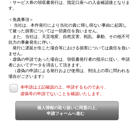
・サービス券の領収書発行は、指定口座への入金確認後となりま
す。
＜免責事項＞
・ 当社は、本件発行により当社の責に帰し得ない事由に起因し
て被った損害については一切責任を負いません。
また、当社は、天災地変、自然災害、戦乱、暴動、その他不可
抗力の事象発生に伴い、
発行に遅延が生じた場合等における損害については責任を負い
ません。
・虚偽の申請であった場合は、領収書発行者の指示に従い、申請
者においてデータを消去して頂きます。
（虚偽の申請による発行および使用は、刑法上の罪に問われる
場合がございます）
本申請は上記確認の上、申請するものであり、
虚偽等の申請でないことを確認いたします。
個人情報の取り扱いに同意の上、
申請フォームへ進む