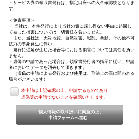
・サービス券の領収書発行は、指定口座への入金確認後となりま
す。
＜免責事項＞
・ 当社は、本件発行により当社の責に帰し得ない事由に起因し
て被った損害については一切責任を負いません。
また、当社は、天災地変、自然災害、戦乱、暴動、その他不可
抗力の事象発生に伴い、
発行に遅延が生じた場合等における損害については責任を負い
ません。
・虚偽の申請であった場合は、領収書発行者の指示に従い、申請
者においてデータを消去して頂きます。
（虚偽の申請による発行および使用は、刑法上の罪に問われる
場合がございます）
本申請は上記確認の上、申請するものであり、
虚偽等の申請でないことを確認いたします。
個人情報の取り扱いに同意の上、
申請フォームへ進む