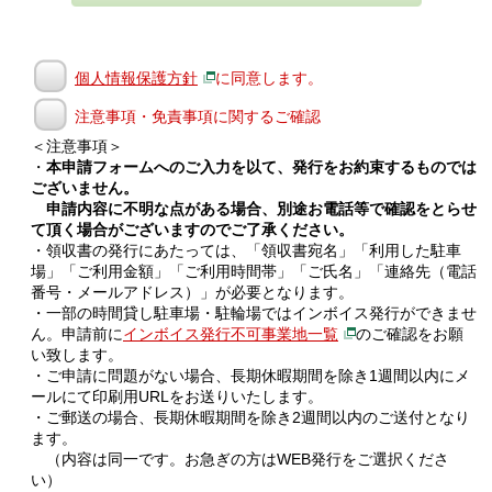
個人情報保護方針
に同意します。
注意事項・免責事項に関するご確認
＜注意事項＞
・
本申請フォームへのご入力を以て、発行をお約束するものでは
ございません。
申請内容に不明な点がある場合、別途お電話等で確認をとらせ
て頂く場合がございますのでご了承ください。
・領収書の発行にあたっては、「領収書宛名」「利用した駐車
場」「ご利用金額」「ご利用時間帯」「ご氏名」「連絡先（電話
番号・メールアドレス）」が必要となります。
・一部の時間貸し駐車場・駐輪場ではインボイス発行ができませ
ん。申請前に
インボイス発行不可事業地一覧
のご確認をお願
い致します。
・ご申請に問題がない場合、長期休暇期間を除き1週間以内にメ
ールにて印刷用URLをお送りいたします。
・ご郵送の場合、長期休暇期間を除き2週間以内のご送付となり
ます。
（内容は同一です。お急ぎの方はWEB発行をご選択くださ
い）