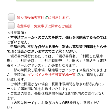
個人情報保護方針
に同意します。
注意事項・免責事項に関するご確認
＜注意事項＞
・
本申請フォームへのご入力を以て、発行をお約束するものでは
ございません。
申請内容に不明な点がある場合、別途お電話等で確認をとらせ
て頂く場合がございますのでご了承ください。
・領収書の発行にあたっては、「領収書宛名」「利用した駐車
場」「ご利用金額」「ご利用時間帯」「ご氏名」「連絡先（電話
番号・メールアドレス）」が必要となります。
・一部の時間貸し駐車場・駐輪場ではインボイス発行ができませ
ん。申請前に
インボイス発行不可事業地一覧
のご確認をお願
い致します。
・ご申請に問題がない場合、長期休暇期間を除き1週間以内にメ
ールにて印刷用URLをお送りいたします。
・ご郵送の場合、長期休暇期間を除き2週間以内のご送付となり
ます。
（内容は同一です。お急ぎの方はWEB発行をご選択くださ
い）