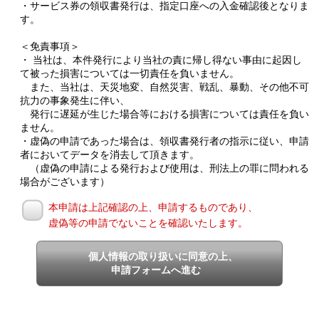
・サービス券の領収書発行は、指定口座への入金確認後となりま
す。
＜免責事項＞
・ 当社は、本件発行により当社の責に帰し得ない事由に起因し
て被った損害については一切責任を負いません。
また、当社は、天災地変、自然災害、戦乱、暴動、その他不可
抗力の事象発生に伴い、
発行に遅延が生じた場合等における損害については責任を負い
ません。
・虚偽の申請であった場合は、領収書発行者の指示に従い、申請
者においてデータを消去して頂きます。
（虚偽の申請による発行および使用は、刑法上の罪に問われる
場合がございます）
本申請は上記確認の上、申請するものであり、
虚偽等の申請でないことを確認いたします。
個人情報の取り扱いに同意の上、
申請フォームへ進む