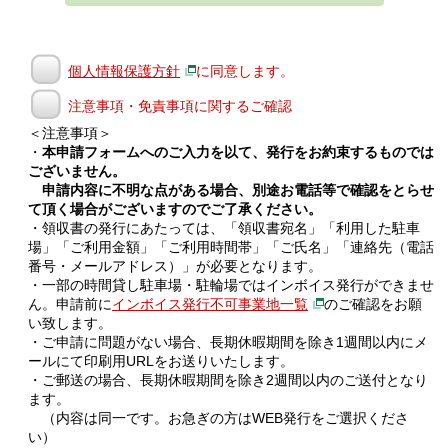
個人情報保護方針
に同意します。
注意事項・免責事項に関するご確認
＜注意事項＞
・
本申請フォームへのご入力を以て、発行をお約束するものでは
ございません。
申請内容に不明な点がある場合、別途お電話等で確認をとらせ
て頂く場合がございますのでご了承ください。
・領収書の発行にあたっては、「領収書宛名」「利用した駐車
場」「ご利用金額」「ご利用時間帯」「ご氏名」「連絡先（電話
番号・メールアドレス）」が必要となります。
・一部の時間貸し駐車場・駐輪場ではインボイス発行ができませ
ん。申請前に
インボイス発行不可事業地一覧
のご確認をお願
い致します。
・ご申請に問題がない場合、長期休暇期間を除き1週間以内にメ
ールにて印刷用URLをお送りいたします。
・ご郵送の場合、長期休暇期間を除き2週間以内のご送付となり
ます。
（内容は同一です。お急ぎの方はWEB発行をご選択くださ
い）