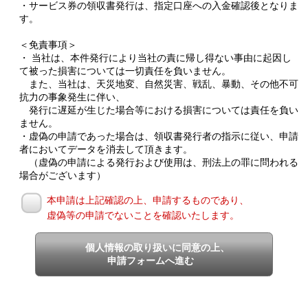
・サービス券の領収書発行は、指定口座への入金確認後となりま
す。
＜免責事項＞
・ 当社は、本件発行により当社の責に帰し得ない事由に起因し
て被った損害については一切責任を負いません。
また、当社は、天災地変、自然災害、戦乱、暴動、その他不可
抗力の事象発生に伴い、
発行に遅延が生じた場合等における損害については責任を負い
ません。
・虚偽の申請であった場合は、領収書発行者の指示に従い、申請
者においてデータを消去して頂きます。
（虚偽の申請による発行および使用は、刑法上の罪に問われる
場合がございます）
本申請は上記確認の上、申請するものであり、
虚偽等の申請でないことを確認いたします。
個人情報の取り扱いに同意の上、
申請フォームへ進む