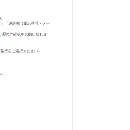
い。
名」「連絡先（電話番号・メー
覧
のご確認をお願い致しま
B発行をご選択ください）
ん。