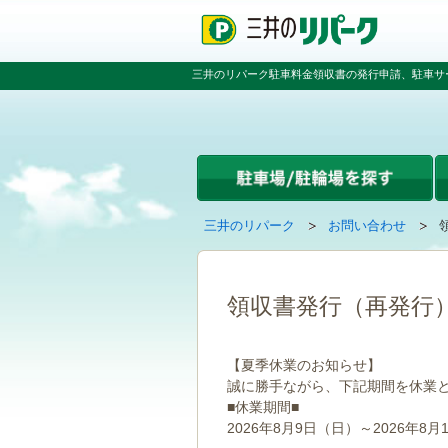
ペ
ペ
こ
ペ
ー
ー
こ
ー
ジ
ジ
か
ジ
の
内
ら
の
三井のリパーク駐車料金領収書の発行申請、駐車サ
先
を
本
先
頭
移
文
頭
で
動
で
へ
す
す
す
戻
る
る
た
め
の
現
の
三井のリパーク
お問い合わせ
リ
在
ペ
ン
の
ー
ク
ペ
ジ
で
ー
で
領収書発行（再発行
す
ジ
す
グ
は
ロ
【夏季休業のお知らせ】
ー
誠に勝手ながら、下記期間を休業
バ
■休業期間■
ル
ナ
2026年8月9日（日）～2026年8月
ビ