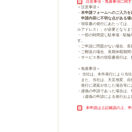
注意事項・免責事項に関す
＜注意事項＞
・
本申請フォームへのご入力を
申請内容に不明な点がある場
・領収書の発行にあたっては、
ルアドレス）」が必要となりま
・一部の時間貸し駐車場・駐輪
す。
・ご申請に問題がない場合、長
・ご郵送の場合、長期休暇期間
・サービス券の領収書発行は、
＜免責事項＞
・ 当社は、本件発行により当
また、当社は、天災地変、自
発行に遅延が生じた場合等に
・虚偽の申請であった場合は、
（虚偽の申請による発行およ
本申請は上記確認の上、申