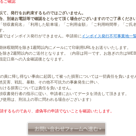
るご確認
以て、発行をお約束するものではございません。
合、別途お電話等で確認をとらせて頂く場合がございますのでご了承くださ
「領収書宛名」「利用した駐車場」「ご利用金額」「ご利用時間帯」「ご氏
す。
場ではインボイス発行ができません。申請前に
インボイス発行不可事業地一
期休暇期間を除き1週間以内にメールにて印刷用URLをお送りいたします。
を除き2週間以内のご送付となります。（内容は同一です。お急ぎの方はWE
指定口座への入金確認後となります。
社の責に帰し得ない事由に起因して被った損害については一切責任を負いませ
然災害、戦乱、暴動、その他不可抗力の事象発生に伴い、
おける損害については責任を負いません。
領収書発行者の指示に従い、申請者においてデータを消去して頂きます。
び使用は、刑法上の罪に問われる場合がございます）
請するものであり、虚偽等の申請でないことを確認いたします。