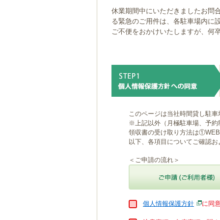
ゲ
休業期間中にいただきましたお問合
ー
る緊急のご用件は、各駐車場内に
シ
ご不便をおかけいたしますが、何
ョ
ン
へ
移
動
し
ま
す
本
このページは当社時間貸し駐車
文
※上記以外（月極駐車場、予約
へ
領収書の受け取り方法は①WE
移
以下、各項目についてご確認お
動
し
＜ご申請の流れ＞
ま
す
個人情報保護方針
に同