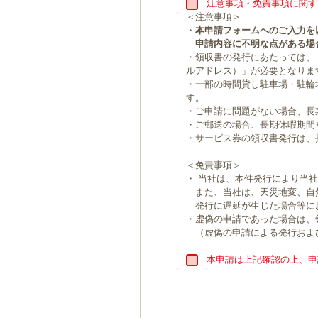
注意事項・免責事項に関す
＜注意事項＞
・
本申請フォームへのご入力を
申請内容に不明な点がある場
・領収書の発行にあたっては、
ルアドレス）」が必要となりま
・一部の時間貸し駐車場・駐輪
す。
・ご申請に問題がない場合、長
・ご郵送の場合、長期休暇期間
・サービス券の領収書発行は、
＜免責事項＞
・ 当社は、本件発行により当
また、当社は、天災地変、自
発行に遅延が生じた場合等に
・虚偽の申請であった場合は、
（虚偽の申請による発行およ
本申請は上記確認の上、申