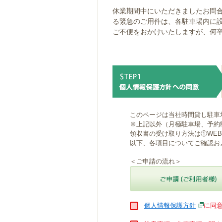
ゲ
休業期間中にいただきましたお問合
ー
る緊急のご用件は、各駐車場内に
シ
ご不便をおかけいたしますが、何
ョ
ン
へ
移
動
し
ま
す
本
このページは当社時間貸し駐車
文
※上記以外（月極駐車場、予約
へ
領収書の受け取り方法は①WE
移
以下、各項目についてご確認お
動
し
＜ご申請の流れ＞
ま
す
個人情報保護方針
に同