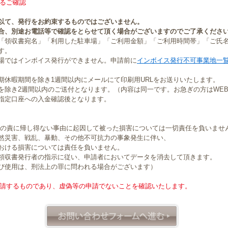
るご確認
以て、発行をお約束するものではございません。
合、別途お電話等で確認をとらせて頂く場合がございますのでご了承くださ
「領収書宛名」「利用した駐車場」「ご利用金額」「ご利用時間帯」「ご氏
す。
場ではインボイス発行ができません。申請前に
インボイス発行不可事業地一
期休暇期間を除き1週間以内にメールにて印刷用URLをお送りいたします。
を除き2週間以内のご送付となります。（内容は同一です。お急ぎの方はWE
指定口座への入金確認後となります。
社の責に帰し得ない事由に起因して被った損害については一切責任を負いませ
然災害、戦乱、暴動、その他不可抗力の事象発生に伴い、
おける損害については責任を負いません。
領収書発行者の指示に従い、申請者においてデータを消去して頂きます。
び使用は、刑法上の罪に問われる場合がございます）
請するものであり、虚偽等の申請でないことを確認いたします。