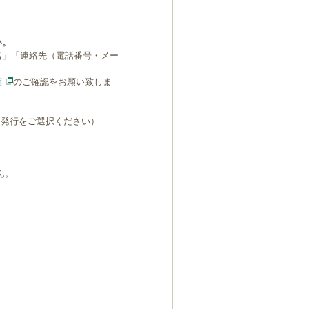
い。
名」「連絡先（電話番号・メー
覧
のご確認をお願い致しま
B発行をご選択ください）
ん。