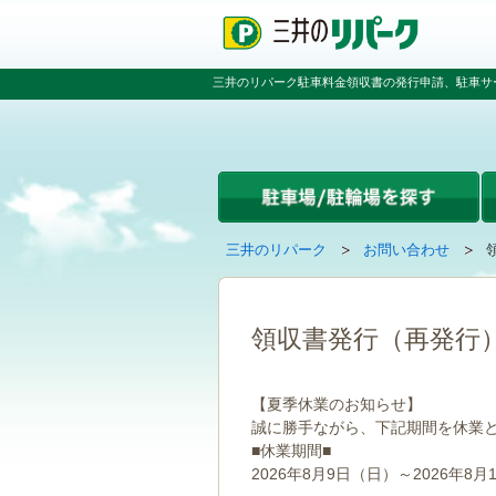
ペ
ペ
こ
ペ
ー
ー
こ
ー
ジ
ジ
か
ジ
の
内
ら
の
三井のリパーク駐車料金領収書の発行申請、駐車サ
先
を
本
先
頭
移
文
頭
で
動
で
へ
す
す
す
戻
る
る
た
め
の
現
の
三井のリパーク
お問い合わせ
リ
在
ペ
ン
の
ー
ク
ペ
ジ
で
ー
で
領収書発行（再発行
す
ジ
す
グ
は
ロ
【夏季休業のお知らせ】
ー
誠に勝手ながら、下記期間を休業
バ
■休業期間■
ル
ナ
2026年8月9日（日）～2026年8月
ビ