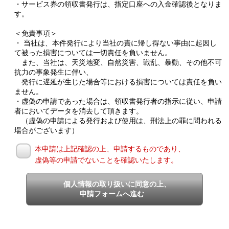
・サービス券の領収書発行は、指定口座への入金確認後となりま
す。
＜免責事項＞
・ 当社は、本件発行により当社の責に帰し得ない事由に起因し
て被った損害については一切責任を負いません。
また、当社は、天災地変、自然災害、戦乱、暴動、その他不可
抗力の事象発生に伴い、
発行に遅延が生じた場合等における損害については責任を負い
ません。
・虚偽の申請であった場合は、領収書発行者の指示に従い、申請
者においてデータを消去して頂きます。
（虚偽の申請による発行および使用は、刑法上の罪に問われる
場合がございます）
本申請は上記確認の上、申請するものであり、
虚偽等の申請でないことを確認いたします。
個人情報の取り扱いに同意の上、
申請フォームへ進む