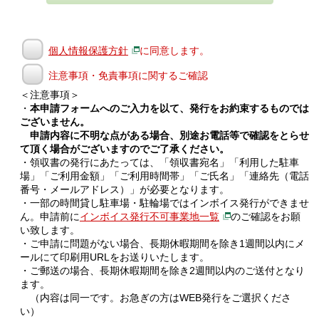
個人情報保護方針
に同意します。
注意事項・免責事項に関するご確認
＜注意事項＞
・
本申請フォームへのご入力を以て、発行をお約束するものでは
ございません。
申請内容に不明な点がある場合、別途お電話等で確認をとらせ
て頂く場合がございますのでご了承ください。
・領収書の発行にあたっては、「領収書宛名」「利用した駐車
場」「ご利用金額」「ご利用時間帯」「ご氏名」「連絡先（電話
番号・メールアドレス）」が必要となります。
・一部の時間貸し駐車場・駐輪場ではインボイス発行ができませ
ん。申請前に
インボイス発行不可事業地一覧
のご確認をお願
い致します。
・ご申請に問題がない場合、長期休暇期間を除き1週間以内にメ
ールにて印刷用URLをお送りいたします。
・ご郵送の場合、長期休暇期間を除き2週間以内のご送付となり
ます。
（内容は同一です。お急ぎの方はWEB発行をご選択くださ
い）