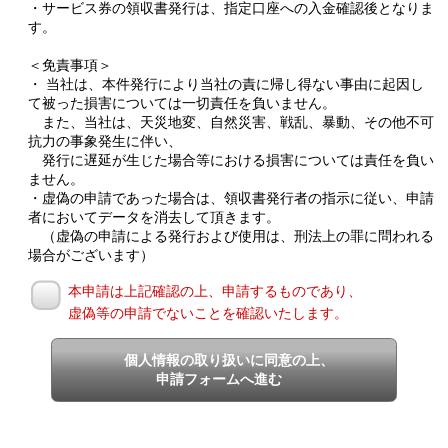
・サービス券の領収書発行は、指定口座への入金確認後となりま
す。
＜免責事項＞
・ 当社は、本件発行により当社の責に帰し得ない事由に起因し
て被った損害については一切責任を負いません。
また、当社は、天災地変、自然災害、戦乱、暴動、その他不可
抗力の事象発生に伴い、
発行に遅延が生じた場合等における損害については責任を負い
ません。
・虚偽の申請であった場合は、領収書発行者の指示に従い、申請
者においてデータを消去して頂きます。
（虚偽の申請による発行および使用は、刑法上の罪に問われる
場合がございます）
本申請は上記確認の上、申請するものであり、
虚偽等の申請でないことを確認いたします。
個人情報の取り扱いに同意の上、
申請フォームへ進む