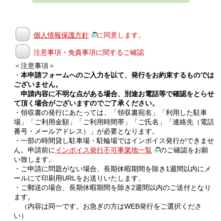
個人情報保護方針
に同意します。
注意事項・免責事項に関するご確認
＜注意事項＞
・
本申請フォームへのご入力を以て、発行をお約束するものでは
ございません。
申請内容に不明な点がある場合、別途お電話等で確認をとらせ
て頂く場合がございますのでご了承ください。
・領収書の発行にあたっては、「領収書宛名」「利用した駐車
場」「ご利用金額」「ご利用時間帯」「ご氏名」「連絡先（電話
番号・メールアドレス）」が必要となります。
・一部の時間貸し駐車場・駐輪場ではインボイス発行ができませ
ん。申請前に
インボイス発行不可事業地一覧
のご確認をお願
い致します。
・ご申請に問題がない場合、長期休暇期間を除き1週間以内にメ
ールにて印刷用URLをお送りいたします。
・ご郵送の場合、長期休暇期間を除き2週間以内のご送付となり
ます。
（内容は同一です。お急ぎの方はWEB発行をご選択くださ
い）