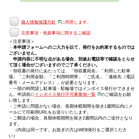
個人情報保護方針
に同意します。
注意事項・免責事項に関するご確認
＜注意事項＞
・
本申請フォームへのご入力を以て、発行をお約束するものでは
ございません。
申請内容に不明な点がある場合、別途お電話等で確認をとらせ
て頂く場合がございますのでご了承ください。
・領収書の発行にあたっては、「領収書宛名」「利用した駐車
場」「ご利用金額」「ご利用時間帯」「ご氏名」「連絡先（電話
番号・メールアドレス）」が必要となります。
・一部の時間貸し駐車場・駐輪場ではインボイス発行ができませ
ん。申請前に
インボイス発行不可事業地一覧
のご確認をお願
い致します。
・ご申請に問題がない場合、長期休暇期間を除き1週間以内にメ
ールにて印刷用URLをお送りいたします。
・ご郵送の場合、長期休暇期間を除き2週間以内のご送付となり
ます。
（内容は同一です。お急ぎの方はWEB発行をご選択くださ
い）