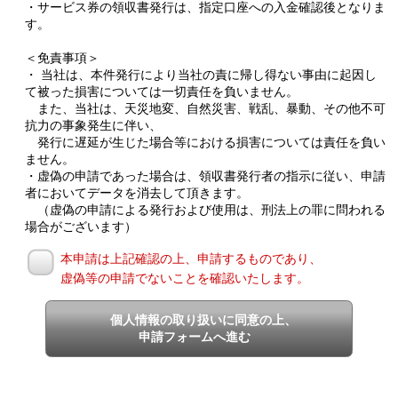
・サービス券の領収書発行は、指定口座への入金確認後となりま
す。
＜免責事項＞
・ 当社は、本件発行により当社の責に帰し得ない事由に起因し
て被った損害については一切責任を負いません。
また、当社は、天災地変、自然災害、戦乱、暴動、その他不可
抗力の事象発生に伴い、
発行に遅延が生じた場合等における損害については責任を負い
ません。
・虚偽の申請であった場合は、領収書発行者の指示に従い、申請
者においてデータを消去して頂きます。
（虚偽の申請による発行および使用は、刑法上の罪に問われる
場合がございます）
本申請は上記確認の上、申請するものであり、
虚偽等の申請でないことを確認いたします。
個人情報の取り扱いに同意の上、
申請フォームへ進む