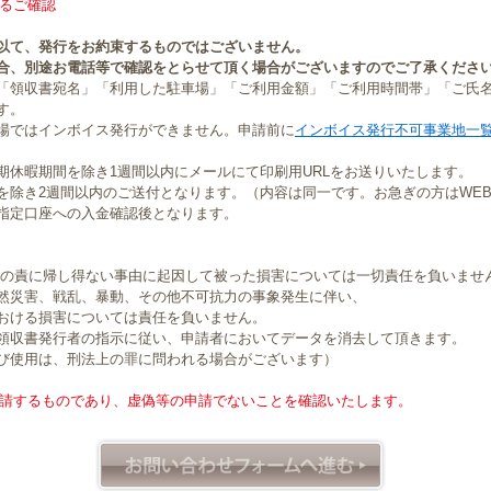
るご確認
以て、発行をお約束するものではございません。
合、別途お電話等で確認をとらせて頂く場合がございますのでご了承くださ
「領収書宛名」「利用した駐車場」「ご利用金額」「ご利用時間帯」「ご氏
す。
場ではインボイス発行ができません。申請前に
インボイス発行不可事業地一
期休暇期間を除き1週間以内にメールにて印刷用URLをお送りいたします。
を除き2週間以内のご送付となります。（内容は同一です。お急ぎの方はWE
指定口座への入金確認後となります。
社の責に帰し得ない事由に起因して被った損害については一切責任を負いませ
然災害、戦乱、暴動、その他不可抗力の事象発生に伴い、
おける損害については責任を負いません。
領収書発行者の指示に従い、申請者においてデータを消去して頂きます。
び使用は、刑法上の罪に問われる場合がございます）
請するものであり、虚偽等の申請でないことを確認いたします。