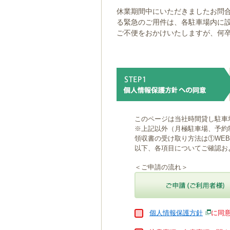
ゲ
休業期間中にいただきましたお問合
ー
る緊急のご用件は、各駐車場内に
シ
ご不便をおかけいたしますが、何
ョ
ン
へ
移
動
し
ま
す
本
このページは当社時間貸し駐車
文
※上記以外（月極駐車場、予約
へ
領収書の受け取り方法は①WE
移
以下、各項目についてご確認お
動
し
＜ご申請の流れ＞
ま
す
個人情報保護方針
に同