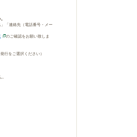
い。
名」「連絡先（電話番号・メー
覧
のご確認をお願い致しま
B発行をご選択ください）
ん。