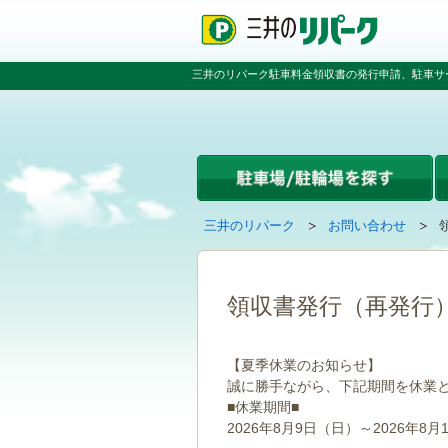
ペ
ペ
こ
ペ
ー
ー
こ
ー
ジ
ジ
か
ジ
の
内
ら
の
三井のリパーク駐車料金領収書の発行申請、駐車サ
先
を
本
先
頭
移
文
頭
で
動
で
へ
す
す
す
戻
る
る
た
め
の
現
の
三井のリパーク
お問い合わせ
リ
在
ペ
ン
の
ー
ク
ペ
ジ
で
ー
で
領収書発行（再発行
す
ジ
す
グ
は
ロ
【夏季休業のお知らせ】
ー
誠に勝手ながら、下記期間を休業
バ
■休業期間■
ル
ナ
2026年8月9日（日）～2026年8月
ビ