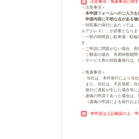
注意事項・免責事項に関す
＜注意事項＞
・
本申請フォームへのご入力を
申請内容に不明な点がある場
・領収書の発行にあたっては、
ルアドレス）」が必要となりま
・一部の時間貸し駐車場・駐輪
す。
・ご申請に問題がない場合、長
・ご郵送の場合、長期休暇期間
・サービス券の領収書発行は、
＜免責事項＞
・ 当社は、本件発行により当
また、当社は、天災地変、自
発行に遅延が生じた場合等に
・虚偽の申請であった場合は、
（虚偽の申請による発行およ
本申請は上記確認の上、申