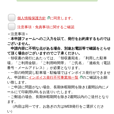
個人情報保護方針
に同意します。
注意事項・免責事項に関するご確認
＜注意事項＞
・
本申請フォームへのご入力を以て、発行をお約束するものでは
ございません。
申請内容に不明な点がある場合、別途お電話等で確認をとらせ
て頂く場合がございますのでご了承ください。
・領収書の発行にあたっては、「領収書宛名」「利用した駐車
場」「ご利用金額」「ご利用時間帯」「ご氏名」「連絡先（電話
番号・メールアドレス）」が必要となります。
・一部の時間貸し駐車場・駐輪場ではインボイス発行ができませ
ん。申請前に
インボイス発行不可事業地一覧
のご確認をお願
い致します。
・ご申請に問題がない場合、長期休暇期間を除き1週間以内にメ
ールにて印刷用URLをお送りいたします。
・ご郵送の場合、長期休暇期間を除き2週間以内のご送付となり
ます。
（内容は同一です。お急ぎの方はWEB発行をご選択くださ
い）