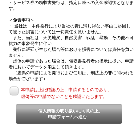
・サービス券の領収書発行は、指定口座への入金確認後となりま
す。
＜免責事項＞
・ 当社は、本件発行により当社の責に帰し得ない事由に起因し
て被った損害については一切責任を負いません。
また、当社は、天災地変、自然災害、戦乱、暴動、その他不可
抗力の事象発生に伴い、
発行に遅延が生じた場合等における損害については責任を負い
ません。
・虚偽の申請であった場合は、領収書発行者の指示に従い、申請
者においてデータを消去して頂きます。
（虚偽の申請による発行および使用は、刑法上の罪に問われる
場合がございます）
本申請は上記確認の上、申請するものであり、
虚偽等の申請でないことを確認いたします。
個人情報の取り扱いに同意の上、
申請フォームへ進む