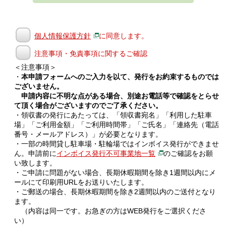
個人情報保護方針
に同意します。
注意事項・免責事項に関するご確認
＜注意事項＞
・
本申請フォームへのご入力を以て、発行をお約束するものでは
ございません。
申請内容に不明な点がある場合、別途お電話等で確認をとらせ
て頂く場合がございますのでご了承ください。
・領収書の発行にあたっては、「領収書宛名」「利用した駐車
場」「ご利用金額」「ご利用時間帯」「ご氏名」「連絡先（電話
番号・メールアドレス）」が必要となります。
・一部の時間貸し駐車場・駐輪場ではインボイス発行ができませ
ん。申請前に
インボイス発行不可事業地一覧
のご確認をお願
い致します。
・ご申請に問題がない場合、長期休暇期間を除き1週間以内にメ
ールにて印刷用URLをお送りいたします。
・ご郵送の場合、長期休暇期間を除き2週間以内のご送付となり
ます。
（内容は同一です。お急ぎの方はWEB発行をご選択くださ
い）