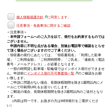
個人情報保護方針
に同意します。
注意事項・免責事項に関するご確認
＜注意事項＞
・
本申請フォームへのご入力を以て、発行をお約束するものでは
ございません。
申請内容に不明な点がある場合、別途お電話等で確認をとらせ
て頂く場合がございますのでご了承ください。
・領収書の発行にあたっては、「領収書宛名」「利用した駐車
場」「ご利用金額」「ご利用時間帯」「ご氏名」「連絡先（電話
番号・メールアドレス）」が必要となります。
・一部の時間貸し駐車場・駐輪場ではインボイス発行ができませ
ん。申請前に
インボイス発行不可事業地一覧
のご確認をお願
い致します。
・ご申請に問題がない場合、長期休暇期間を除き1週間以内にメ
ールにて印刷用URLをお送りいたします。
・ご郵送の場合、長期休暇期間を除き2週間以内のご送付となり
ます。
（内容は同一です。お急ぎの方はWEB発行をご選択くださ
い）