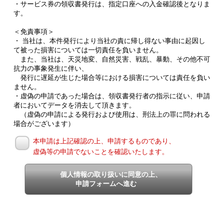
・サービス券の領収書発行は、指定口座への入金確認後となりま
す。
＜免責事項＞
・ 当社は、本件発行により当社の責に帰し得ない事由に起因し
て被った損害については一切責任を負いません。
また、当社は、天災地変、自然災害、戦乱、暴動、その他不可
抗力の事象発生に伴い、
発行に遅延が生じた場合等における損害については責任を負い
ません。
・虚偽の申請であった場合は、領収書発行者の指示に従い、申請
者においてデータを消去して頂きます。
（虚偽の申請による発行および使用は、刑法上の罪に問われる
場合がございます）
本申請は上記確認の上、申請するものであり、
虚偽等の申請でないことを確認いたします。
個人情報の取り扱いに同意の上、
申請フォームへ進む